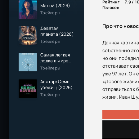
Рейтинг
7.9 / 1
Малой (2026)
Голосов
Трейлеры
Про что ново
Девятая
планета (2026)
Трейлеры
Данная картина
собственно это
Самая легкая
но они победил
лодка в мире
отстаивает сво
(2026)
Трейлеры
уже 97 лет. Он
«Дороге жизни»
Аватар: Семь
убежищ (2026)
отправиться к б
Трейлеры
жизни. Иван Шул