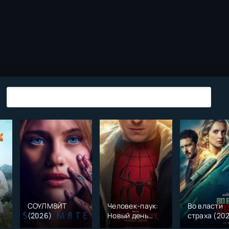
СОУЛМ8ЙТ
Человек-паук:
Во власти
(2026)
Новый день
страха (20
)
(2026)