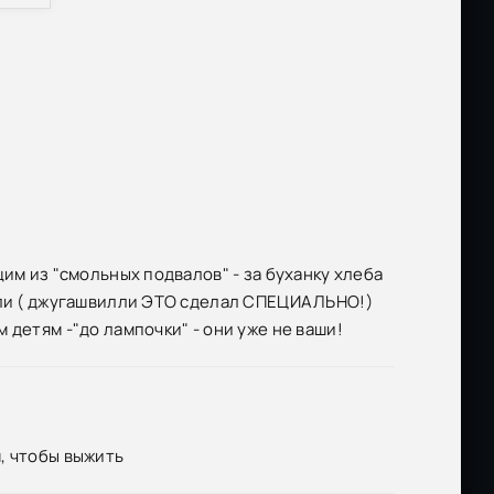
Размер: 119.34 MB
Скачать
Размер: 746.02 MB
Скачать
Размер: 33.78 MB
Скачать
Размер: 1.01 GB
Скачать
Размер: 1.46 GB
Скачать
Размер: 1.46 GB
Скачать
им из "смольных подвалов" - за буханку хлеба
ерли ( джугашвилли ЭТО сделал СПЕЦИАЛЬНО!)
)
Размер: 319 MB
Скачать
детям -"до лампочки" - они уже не ваши!
Размер: 1.6 MB
Скачать
re>
Размер: 189 MB
Скачать
, чтобы выжить
Размер: 820 MB
Скачать