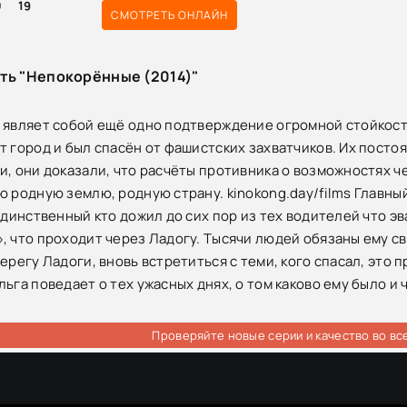
0
19
СМОТРЕТЬ ОНЛАЙН
сть "Непокорённые (2014)"
 являет собой ещё одно подтверждение огромной стойкост
т город и был спасён от фашистских захватчиков. Их постоя
и, они доказали, что расчёты противника о возможностях ч
ю родную землю, родную страну. kinokong.day/films Главный
 единственный кто дожил до сих пор из тех водителей что 
, что проходит через Ладогу. Тысячи людей обязаны ему сво
ерегу Ладоги, вновь встретиться с теми, кого спасал, это 
ьга поведает о тех ужасных днях, о том каково ему было и 
Проверяйте новые серии и качество во вс