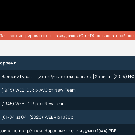
Для зарегистрированных и закладчиков (Ctrl+D) пользователей нов
торрент
 Валерий Гуров - Цикл «Русь непокоренная» [2 книги] (2025) FB
 (1945) WEB-DLRip-AVC от New-Team
 (1945) WEB-DLRip от New-Team
[01-04 из 04] (2020) WEBRip 1080p
раина непокорённая. Народные песни и думы (1944) PDF