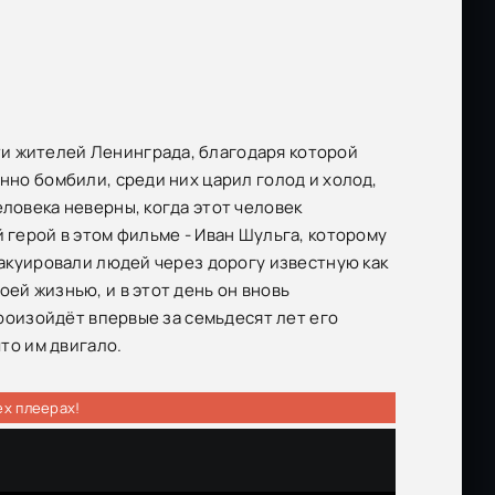
и жителей Ленинграда, благодаря которой
нно бомбили, среди них царил голод и холод,
еловека неверны, когда этот человек
 герой в этом фильме - Иван Шульга, которому
эвакуировали людей через дорогу известную как
ей жизнью, и в этот день он вновь
произойдёт впервые за семьдесят лет его
что им двигало.
ех плеерах!