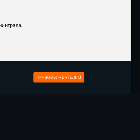
Размер: 108 MB
Скачать
Размер: 29.8 MB
Скачать
нинграда.
Размер: 560 MB
Скачать
ПРАВООБЛАДАТЕЛЯМ