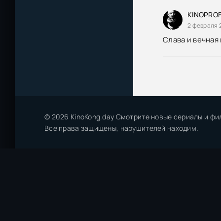
Кипелов - Неп
KINOPROF
2 февраля 
Кипелов - Неп
Слава и вечная
Непокоренные 
© 2026 KinoKong.day Смотрите новые сериалы и фи
Все права защищены, нарушителей находим.