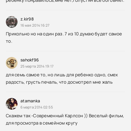
ребёнку понравилось,мне нет,Голустян всё обговнял.
z.kir98
16 мая 2014 16:27
Прикольно но на один раз. 7 из 10 думаю будет самое
то.
sahokf96
25 марта 2014 19:17
для семь самое то, но лишь для ребенко одно, смех
радость, грусть печаль, что досмотрел мне жаль
atamanka
6 марта 2014 02:55
Скажем так -Современный Карлсон )) Веселый фильм,
для просмотра в семейном кругу