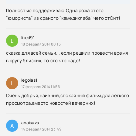
Полностью поддерживаю!Одна рожа этого
"юмориста" из сраного "камедиклаба" чего стОит!
lized91
L
18 февраля 2014 00:15
сказка для всей семьи... если решили провести время
в кругу близких, то это что надо!
legolas1
L
17 февраля 2014 11:56
Очень добрый,наивный,спокойный фильм,для лёгкого
просмотра,вместо новостей вечерних!
anaisava
A
14 февраля 2014 23:49