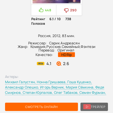
448
290
Рейтинг
6.1 / 10
738
Голосов
Россия, 2012, 83 мин.
Режиссер:
Сарик Андреасян
Жанр:
Комедия
,
Русские
,
Семейный
,
Фэнтези
Перевод:
Оригинал
Качество:
HDRip
4.1
2.6
Актеры:
Михаил Галустян,
Нонна Гришаева,
Гоша Куценко,
Александр Олешко,
Игорь Верник,
Мария Сёмкина,
Федя
Смирнов,
Степан Юрпалов,
Олег Табаков,
Семен Фурман,
СМОТРЕТЬ ОНЛАЙН
ТРЕЙЛЕР