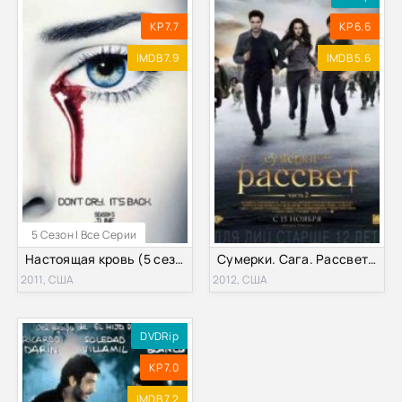
KP 7.7
KP 6.6
IMDB 7.9
IMDB 5.6
5 Сезон | Все Серии
Настоящая кровь (5 сезон)
Сумерки. Сага. Рассвет: Часть 2 (2012)
2011, США
2012, США
DVDRip
KP 7.0
IMDB 7.2