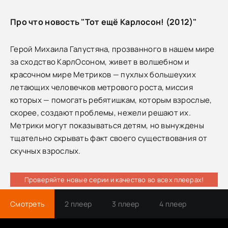
Про что новость "Тот ещё Карлосон! (2012)"
Герой Михаила Галустяна, прозванного в нашем мире
за сходство КарлОсоном, живет в волшебном и
красочном мире Метриков — пухлых большеухих
летающих человечков метрового роста, миссия
которых — помогать ребятишкам, которым взрослые,
скорее, создают проблемы, нежели решают их.
Метрики могут показываться детям, но вынуждены
тщательно скрывать факт своего существования от
скучных взрослых.
Проверяйте новые серии и качество во всех плеерах!
Смотреть
2 плеер
3 плеер
4 плеер