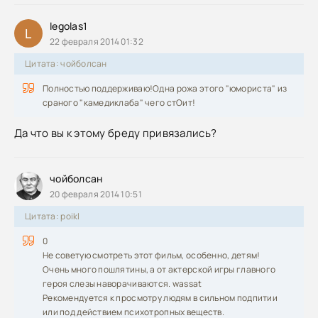
legolas1
L
22 февраля 2014 01:32
Цитата: чойболсан
Полностью поддерживаю!Одна рожа этого "юмориста" из
сраного "камедиклаба" чего стОит!
Да что вы к этому бреду привязались?
чойболсан
20 февраля 2014 10:51
Цитата: poikl
0
Не советую смотреть этот фильм, особенно, детям!
Очень много пошлятины, а от актерской игры главного
героя слезы наворачиваются. wassat
Рекомендуется к просмотру людям в сильном подпитии
или под действием психотропных веществ.