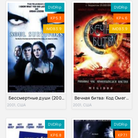
DVDRip
DVDRip
KP 5.3
KP 4.6
IMDB 3.9
IMDB 3.9
Бессмертные души (2001)
Вечная битва: Код Омега 2 (2001)
2001, США
2001, США
DVDRip
DVDRip
KP 6.8
KP 7.1