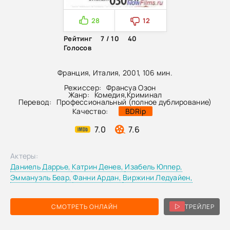
28
12
Рейтинг
7 / 10
40
Голосов
Франция, Италия, 2001, 106 мин.
Режиссер:
Франсуа Озон
Жанр:
Комедия
,
Криминал
Перевод:
Профессиональный (полное дублирование)
Качество:
BDRip
7.0
7.6
Актеры:
Даниель Даррье,
Катрин Денев,
Изабель Юппер,
Эммануэль Беар,
Фанни Ардан,
Виржини Ледуайен,
СМОТРЕТЬ ОНЛАЙН
ТРЕЙЛЕР