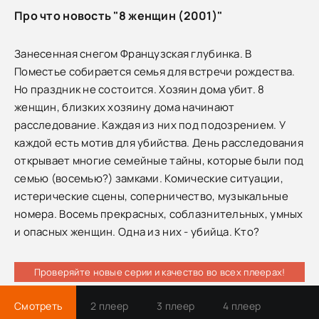
Про что новость "8 женщин (2001)"
Занесенная снегом Французская глубинка. В
Поместье собирается семья для встречи рождества.
Но праздник не состоится. Хозяин дома убит. 8
женщин, близких хозяину дома начинают
расследование. Каждая из них под подозрением. У
каждой есть мотив для убийства. День расследования
открывает многие семейные тайны, которые были под
семью (восемью?) замками. Комические ситуации,
истерические сцены, соперничество, музыкальные
номера. Восемь прекрасных, соблазнительных, умных
и опасных женщин. Одна из них - убийца. Кто?
Проверяйте новые серии и качество во всех плеерах!
Смотреть
2 плеер
3 плеер
4 плеер