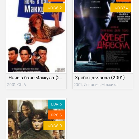
IMDB 6.2
IMDB 7.4
Ночь в баре Маккула (2001)
Хребет дьявола (2001)
2001, США
2001, Испания, Мексика
BDRip
KP 8.6
IMDB 8.9