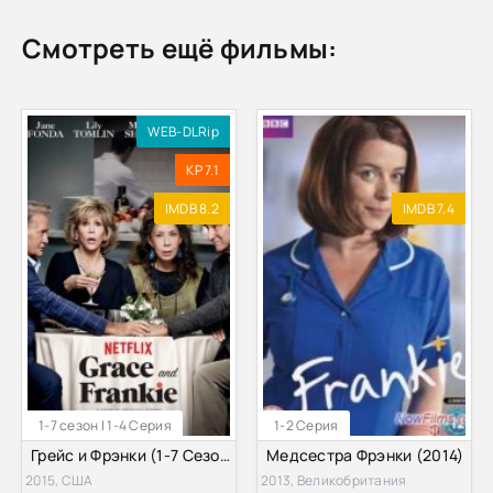
Смотреть ещё фильмы:
WEB-DLRip
KP 7.1
IMDB 8.2
IMDB 7.4
1-7 сезон | 1-4 Серия
1-2 Серия
Грейс и Фрэнки (1-7 Сезон)
Медсестра Фрэнки (2014)
2015, США
2013, Великобритания