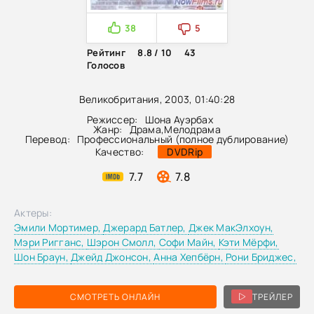
38
5
Рейтинг
8.8 / 10
43
Голосов
Великобритания, 2003, 01:40:28
Режиссер:
Шона Ауэрбах
Жанр:
Драма
,
Мелодрама
Перевод:
Профессиональный (полное дублирование)
Качество:
DVDRip
7.7
7.8
Актеры:
Эмили Мортимер,
Джерард Батлер,
Джек МакЭлхоун,
Мэри Ригганс,
Шэрон Смолл,
Софи Майн,
Кэти Мёрфи,
Шон Браун,
Джейд Джонсон,
Анна Хепбёрн,
Рони Бриджес,
СМОТРЕТЬ ОНЛАЙН
ТРЕЙЛЕР