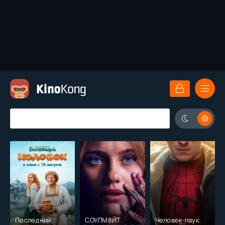
Человек-паук:
Во власти
Супергерл