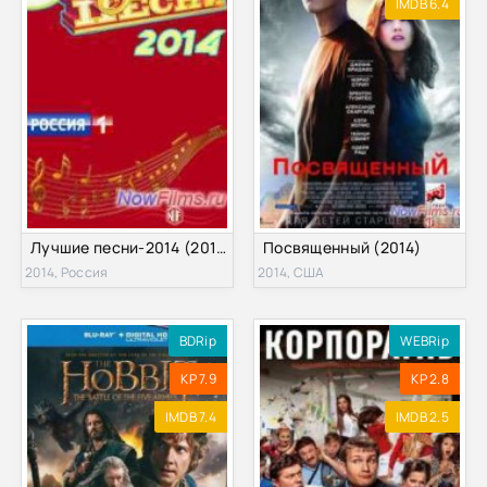
IMDB 6.4
Лучшие песни-2014 (2014)
Посвященный (2014)
2014, Россия
2014, США
BDRip
WEBRip
KP 7.9
KP 2.8
IMDB 7.4
IMDB 2.5