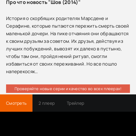
Про что новость "Шов (2014)"
История о скорбящих родителях Марсдене и
Серафине, которые пытаются пережить смерть своей
маленькой дочери. На пике отчаяния они обращаются
к своим друзьям за советом. Их друзья, действуя из
лучших побуждений, вывозят их далеко в пустыню,
чтобы там они, пройдя некий ритуал, смогли
избавиться от своих переживаний. Но все пошло
наперекосяк…
Проверяйте новые серии и качество во всех плеерах!
Смотреть
2 плеер
Трейлер