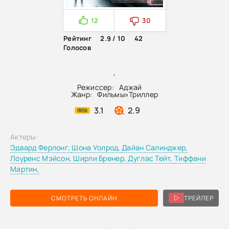
12
30
Рейтинг
2.9 / 10
42
Голосов
,
Режиссер:
Аджай
Жанр:
Фильмы
»
Триллер
3.1
2.9
Актеры:
Эдвард Ферлонг,
Шона Уолрод,
Дайан Салинджер,
Лоуренс Мэйсон,
Ширли Бренер,
Дуглас Тейт,
Тиффани
Мартин,
СМОТРЕТЬ ОНЛАЙН
ТРЕЙЛЕР