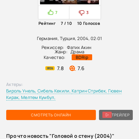
7
3
Рейтинг
7 / 10
10
Голосов
Германия, Турция, 2004, 02:01
Режиссер:
Фатих Акин
Жанр:
Драма
Качество:
BDRip
7.8
7.6
Актеры:
Бироль Унель,
Сибель Кекили,
Катрин Стрибек,
Гювен
Кирак,
Мелтем Кумбул,
СМОТРЕТЬ ОНЛАЙН
ТРЕЙЛЕР
Про что новость "Головой о стену (2004)"