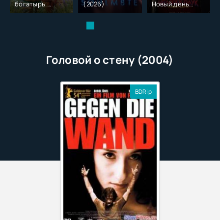
богатырь.
(2026)
Новый день
Колобок (2026)
(2026)
Головой о стену (2004)
BDRip