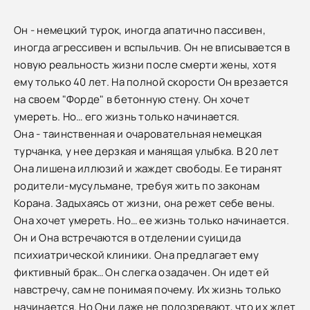
Он - немецкий турок, иногда апатично пассивен,
иногда агрессивен и вспыльчив. Он не вписывается в
новую реальность жизни после смерти жены, хотя
ему только 40 лет. На полной скорости Он врезается
на своем "Форде" в бетонную стену. Он хочет
умереть. Но… его жизнь только начинается.
Она - таинственная и очаровательная немецкая
турчанка, у нее дерзкая и манящая улыбка. В 20 лет
Она лишена иллюзий и жаждет свободы. Ее тиранят
родители-мусульмане, требуя жить по законам
Корана. Задыхаясь от жизни, она режет себе вены.
Она хочет умереть. Но… ее жизнь только начинается.
Он и Она встречаются в отделении суицида
психиатрической клиники. Она предлагает ему
фиктивный брак… Он слегка озадачен. Он идет ей
навстречу, сам не понимая почему. Их жизнь только
начинается. Но Они даже не подозревают, что их ждет