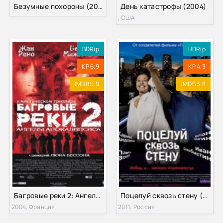
Безумные похороны (2004)
День катастрофы (2004)
, США
BDRip
HDRip
KP 6.9
KP 4.3
IMDB 5.9
IMDB 3.8
Багровые реки 2: Ангелы апокалипсиса (2004)
Поцелуй сквозь стену (2011)
2004, Франция
2011, Россия