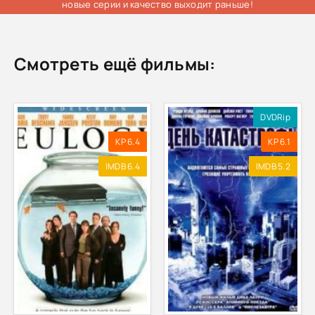
новые серии и качество выходит раньше!
Смотреть ещё фильмы:
DVDRip
KP 6.4
KP 6.1
IMDB 6.4
IMDB 5.2