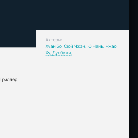
Актеры:
Хуан Бо,
Сюй Чжэн,
Ю Нань,
Чжао
Ху,
Дуобужи,
Триллер