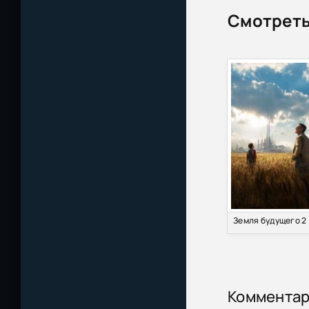
Смотреть
Пограничный п
iTunes
Пограничный па
iTunes
Пограничный па
iTunes
Ничья земля /
Ничья земля / 
Ничья земля / 
Ничья земля / 
Ничья земля / 
Коммента