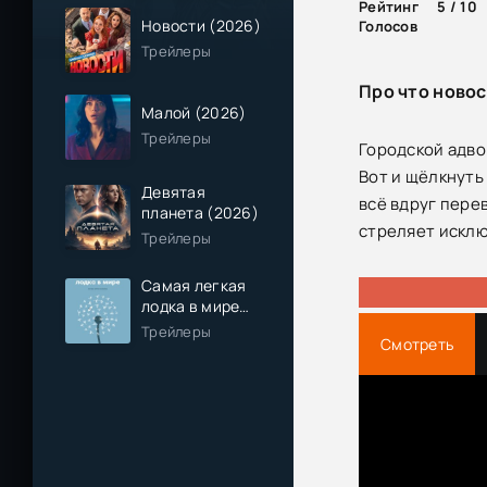
Рейтинг
5 / 10
Новости (2026)
Голосов
Трейлеры
Про что новос
Малой (2026)
Трейлеры
Городской адво
Вот и щёлкнуть
Девятая
всё вдруг пере
планета (2026)
стреляет искл
Трейлеры
Самая легкая
лодка в мире
(2026)
Трейлеры
Смотреть