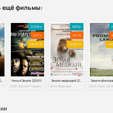
 ещё фильмы:
атруль / Ничья земля / No Man's Land (2020) HDRip-AVC от DoMiN
труль / Ничья земля / No Man's Land (2020) BDRip от MegaPeer |
DVDRip
BDRip
KP 7.4
KP 7.8
труль / Ничья земля / No Man's Land (2020) BDRip от MegaPeer |
IMDB 7.9
IMDB 7.0
IMD
 No Man's Land [S01] (2020) WEB-DLRip | TVShows
No Man's Land [S01] (2020) WEB-DLRip от Generalfilm | КПК | P
Земля будущего 2 (2017)
Ничья Земля (2001)
Земля медведей (2014)
No Man's Land [S01] (2020) WEB-DL 1080p | Кравец Рекордз
2001, Босния-Герцеговина, Франция, Словения, Италия, Великобритания, Бельгия
2014, Франция
2012, США, ОАЭ
No Man's Land [S01] (2020) WEB-DLRip | Jaskier
No Man's Land [S01] (2020) WEB-DL 720p | Jaskier
рии