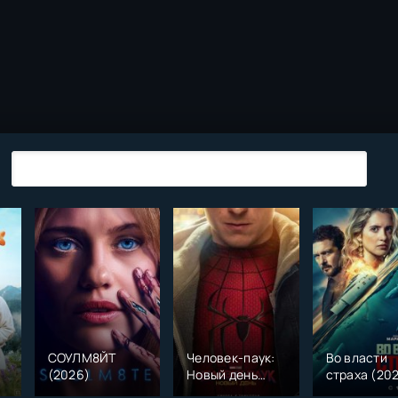
СОУЛМ8ЙТ
Человек-паук:
Во власти
(2026)
Новый день
страха (20
)
(2026)