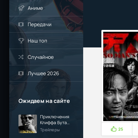
Аниме
Передачи
Наш топ
Случайное
Лучшее 2026
Ожидаем на сайте
Приключения
Клиффа Бута
(2026)
25
Трейлеры