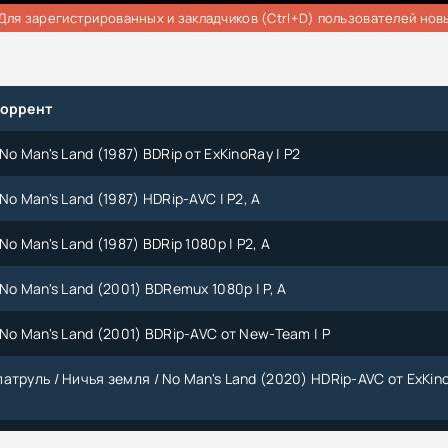
Для зарегистрированных и закладчиков (Ctrl+D) пользователей нов
торрент
No Man's Land (1987) BDRip от ExKinoRay | P2
No Man's Land (1987) HDRip-AVC | P2, A
No Man's Land (1987) BDRip 1080p | P2, A
No Man's Land (2001) BDRemux 1080p | P, A
No Man's Land (2001) BDRip-AVC от New-Team | P
атруль / Ничья земля / No Man's Land (2020) HDRip-AVC от ExKin
No Man's Land (2001) BDRip 720p | P