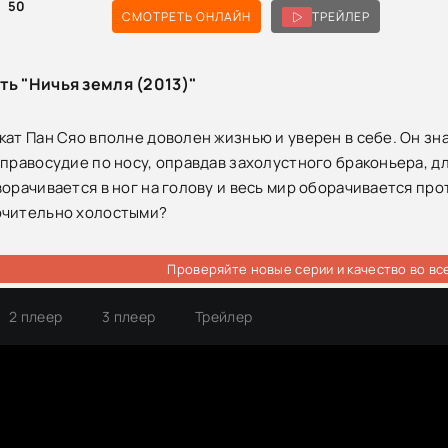
50
СМОТРЕТЬ ОНЛАЙН
ТРЕЙЛЕР
ть "Ничья земля (2013)"
кат Пан Сяо вполне доволен жизнью и уверен в себе. Он зна
 правосудие по носу, оправдав захолустного браконьера, дл
ворачивается в ног на голову и весь мир оборачивается про
ючительно холостыми?
Проверяйте новые серии и качество во вс
2 плеер
3 плеер
Трейлер