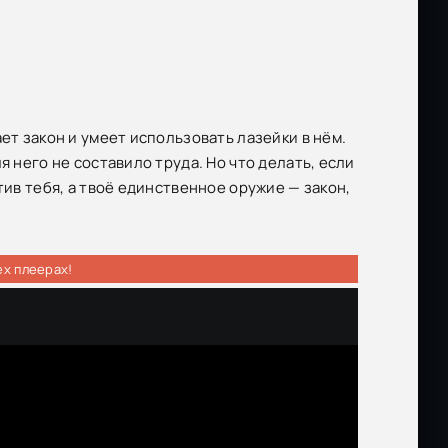
ет закон и умеет использовать лазейки в нём.
я него не составило труда. Но что делать, если
тив тебя, а твоё единственное оружие — закон,
ех плеерах!