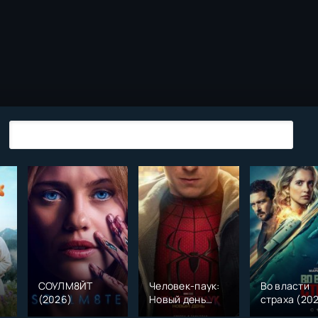
СОУЛМ8ЙТ
Человек-паук:
Во власти
(2026)
Новый день
страха (20
)
(2026)