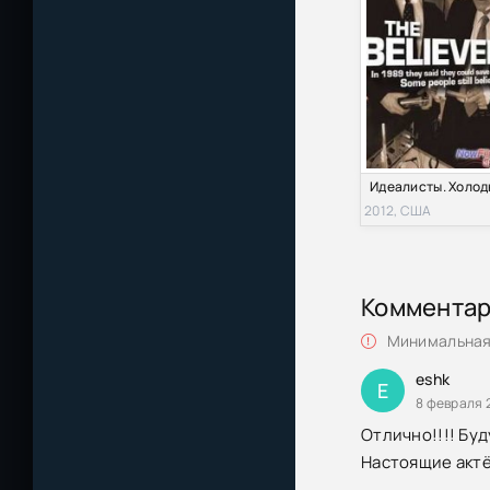
2012, США
Коммента
Минимальная 
eshk
E
8 февраля 
Отлично!!!! Бу
Настоящие актё