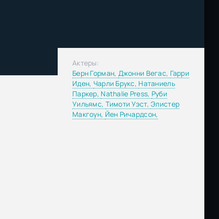
Актеры:
Берн Горман,
Джонни Вегас,
Гарри
Иден,
Чарли Брукс,
Натаниель
Паркер,
Nathalie Press,
Руби
Уильямс,
Тимоти Уэст,
Элистер
Макгоун,
Йен Ричардсон,