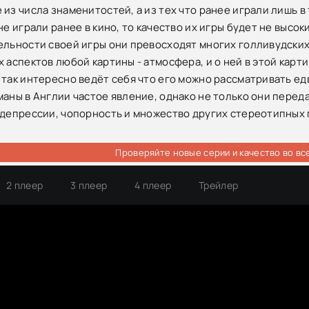
 из числа знаменитостей, а из тех что ранее играли лишь в
не играли ранее в кино, то качество их игры будет не высо
ельности своей игры они превосходят многих голливудских
х аспектов любой картины - атмосфера, и о ней в этой карт
 так интересно ведёт себя что его можно рассматривать ед
маны в Англии частое явление, однако не только они переда
 депрессии, чопорность и множество других стереотипных 
Проверяйте новые серии и качество во вс
2 плеер
3 плеер
4 плеер
Трейлер