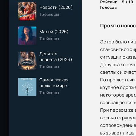
Рейтинг
5 / 10
Новости (2026)
Голосов
Трейлеры
Про что новос
Малой (2026)
Трейлеры
Эстер было лиш
становиться си
Девятая
ситуации оказа
планета (2026)
Девушка конечн
Трейлеры
светлых и счас
По прошествии 
Самая легкая
лодка в мире
крупное одолже
(2026)
Трейлеры
некоторое врем
возвращается ж
При первом же 
весьма скрупул
сопровождение 
вызывает лишь 