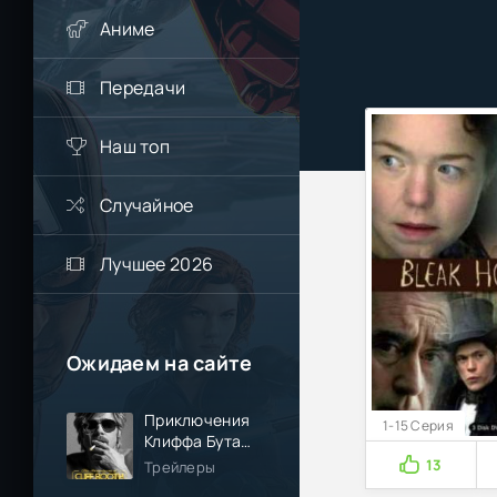
Аниме
Передачи
Наш топ
Случайное
Лучшее 2026
Ожидаем на сайте
Приключения
1-15 Серия
Клиффа Бута
(2026)
13
Трейлеры