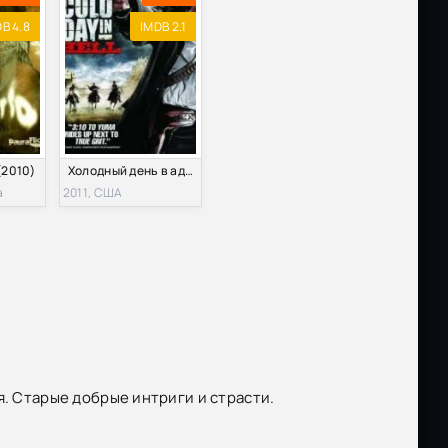
B 4.8
IMDB 2.1
(2010)
Холодный день в аду (2011)
а
2011, США
я. Старые добрые интриги и страсти.