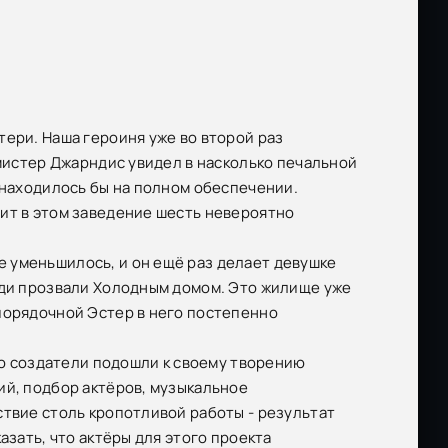
тери. Наша героиня уже во второй раз
 мистер Джарндис увидел в насколько печальной
 находилось бы на полном обеспечении.
ит в этом заведение шесть невероятно
 уменьшилось, и он ещё раз делает девушке
юди прозвали Холодным домом. Это жилище уже
порядочной Эстер в него постепенно
его создатели подошли к своему творению
ий, подбор актёров, музыкальное
ствие столь кропотливой работы - результат
азать, что актёры для этого проекта