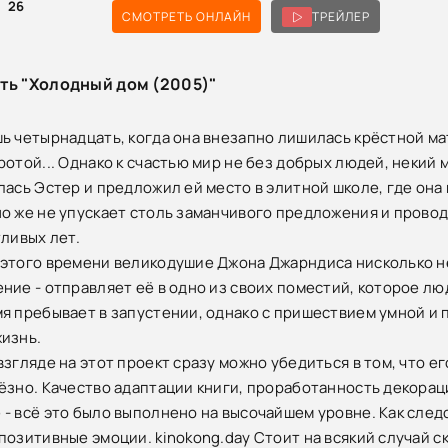
26
СМОТРЕТЬ ОНЛАЙН
ТРЕЙЛЕР
ть "Холодный дом (2005)"
ь четырнадцать, когда она внезапно лишилась крёстной ма
ротой... Однако к счастью мир не без добрых людей, некий
лась Эстер и предложил ей место в элитной школе, где она
о же не упускает столь заманчивого предложения и провод
тливых лет.
этого времени великодушие Джона Джарндиса нисколько не
ние - отправляет её в одно из своих поместий, которое л
я пребывает в запустении, однако с пришествием умной и 
изнь.
взгляде на этот проект сразу можно убедиться в том, что 
ёзно. Качество адаптации книги, проработанность декорац
- всё это было выполнено на высочайшем уровне. Как след
позитивные эмоции. kinokong.day Стоит на всякий случай ск