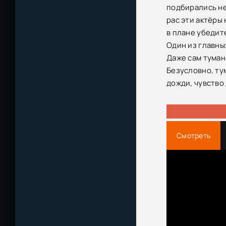
подбирались не
рас эти актёры 
в плане убедит
Один из главны
Даже сам туман
Безусловно, ту
дожди, чувство
Смотреть