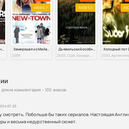
IMDB 5.7
IMDB 5.0
IMD
Идеалисты. Холодный Синтез (2012)
Замерзшая из Майами (2009)
Дьявольский особняк / Поместье Холодный ручей (2003)
Холодный пот 
2009
2003, США, Канада, Великобритания
2010, Аргентин
рии
длина комментария - 100 знаков.
2014 07:25
ду смотреть. Побольше бы таких сериалов. Настоящая Англи
ры и весьма недурственный сюжет.