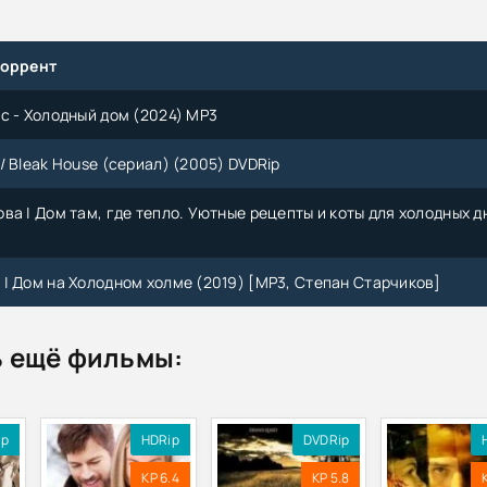
торрент
с - Холодный дом (2024) MP3
/ Bleak House (сериал) (2005) DVDRip
ва | Дом там, где тепло. Уютные рецепты и коты для холодных д
| Дом на Холодном холме (2019) [MP3, Степан Старчиков]
 ещё фильмы:
ip
HDRip
DVDRip
KP 6.4
KP 5.8