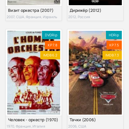
Визит оркестра (2007)
Дирижёр (2012)
2007, США, Франция, Израиль
2012, Россия
DVDRip
HDRip
KP 7.8
KP 7.5
IMDB 6.2
IMDB 7.3
Человек - оркестр (1970)
Тачки (2006)
1970, Франция, Италия
2006, США