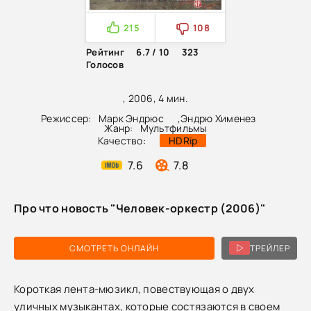
215
108
Рейтинг
6.7 / 10
323
Голосов
, 2006, 4 мин.
Режиссер:
Марк Эндрюс
,
Эндрю Хименез
Жанр:
Мультфильмы
Качество:
HDRip
7.6
7.8
Про что новость "Человек-оркестр (2006)"
СМОТРЕТЬ ОНЛАЙН
ТРЕЙЛЕР
Короткая лента-мюзикл, повествующая о двух
уличных музыкантах, которые состязаются в своем