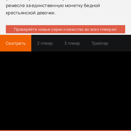
ремесле за единственную монетку бедной
крестьянской девочки.
Проверяйте новые серии и качество во всех плеерах!
Смотреть
2 плеер
3 плеер
Трейлер