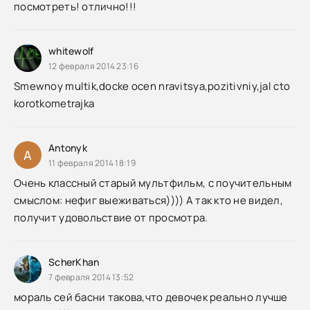
посмотреть! отлично!!!
whitewolf
12 февраля 2014 23:16
Smewnoy multik,docke ocen nravitsya,pozitivniy,jal cto
korotkometrajka
Antonyk
A
11 февраля 2014 18:19
Очень классный старый мультфильм, с поучительным
смыслом: нефиг выеживаться)))) А так кто не видел,
получит удовольствие от просмотра.
ScherKhan
7 февраля 2014 13:52
мораль сей басни такова,что девочек реально лучше