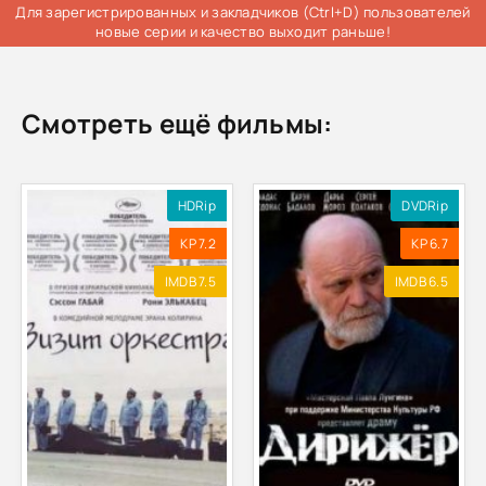
Для зарегистрированных и закладчиков (Ctrl+D) пользователей
новые серии и качество выходит раньше!
Смотреть ещё фильмы:
HDRip
DVDRip
KP 7.2
KP 6.7
IMDB 7.5
IMDB 6.5