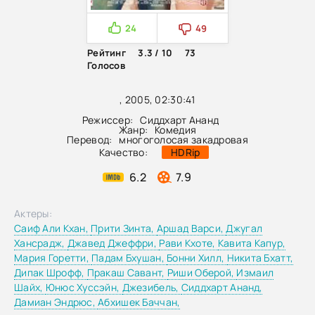
24
49
Рейтинг
3.3 / 10
73
Голосов
, 2005, 02:30:41
Режиссер:
Сиддхарт Ананд
Жанр:
Комедия
Перевод:
многоголосая закадровая
Качество:
HDRip
6.2
7.9
Актеры:
Саиф Али Кхан,
Прити Зинта,
Аршад Варси,
Джугал
Хансрадж,
Джавед Джеффри,
Рави Кхоте,
Кавита Капур,
Мария Горетти,
Падам Бхушан,
Бонни Хилл,
Никита Бхатт,
Дипак Шрофф,
Пракаш Савант,
Риши Оберой,
Измаил
Шайх,
Юнюс Хуссэйн,
Джезибель,
Сиддхарт Ананд,
Дамиан Эндрюс,
Абхишек Баччан,