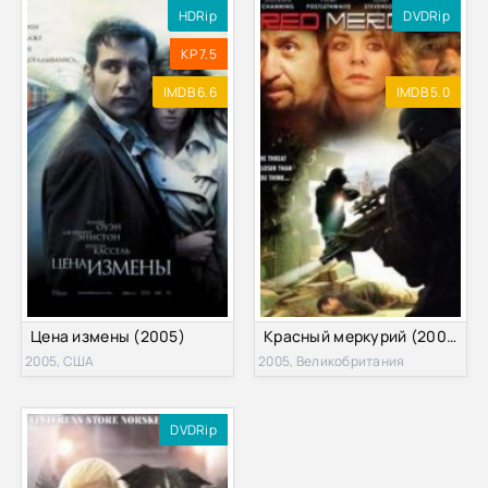
HDRip
DVDRip
KP 7.5
IMDB 6.6
IMDB 5.0
Цена измены (2005)
Красный меркурий (2005)
2005, США
2005, Великобритания
DVDRip