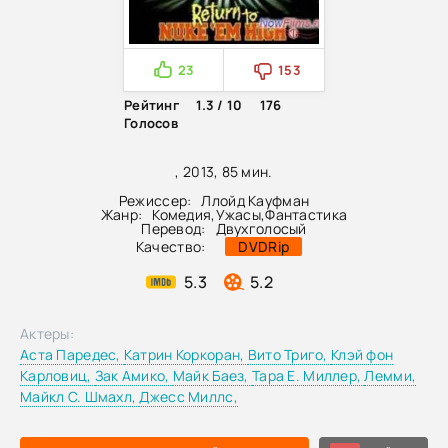
23
153
Рейтинг
1.3 / 10
176
Голосов
, 2013, 85 мин.
Режиссер:
Ллойд Кауфман
Жанр:
Комедия
,
Ужасы
,
Фантастика
Перевод:
Двухголосый
Качество:
DVDRip
5.3
5.2
Актеры:
Аста Паредес,
Катрин Коркоран,
Вито Триго,
Клэй фон
Карловиц,
Зак Амико,
Майк Баез,
Тара Е. Миллер,
Лемми,
Майкл С. Шмахл,
Джесс Миллс,