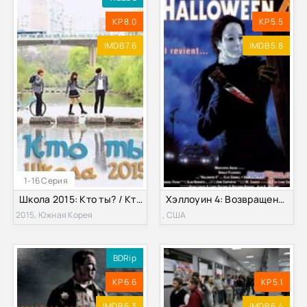
KP 8.0
KP 5.5
IMDB 7.6
IMDB 5.8
1-16 Серия
Школа 2015: Кто ты? / Кто ты? Школа 2015 (2015)
Хэллоуин 4: Возвращение Майкла Майерса (1988)
2015, Южная Корея
, США
BDRip
KP 6.6
KP 5.1
IMDB 6.3
IMDB 6.4