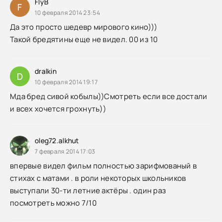
FlyB
F
10 февраля 2014 23:54
Да это просто шедевр мирового кино)))
Такой бредятины еще не видел. 00 из 10
dralkin
D
10 февраля 2014 19:17
Мда бред сивой кобылы))Смотреть если все достали
и всех хочется грохнуть))
oleg72.alkhut
7 февраля 2014 17:03
впервые видел фильм полностью зарифмованый в
стихах с матами . в роли некоторых школьников
выступали 30-ти летние актёры . один раз
посмотреть можно 7/10