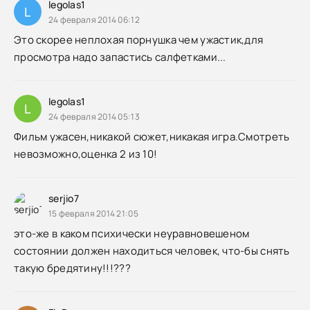
legolas1
L
24 февраля 2014 06:12
Это скорее неплохая порнушка чем ужастик,для
просмотра надо запастись салфетками...
legolas1
L
24 февраля 2014 05:13
Фильм ужасен,никакой сюжет,никакая игра.Смотреть
невозможно,оценка 2 из 10!
serjio7
15 февраля 2014 21:05
это-же в каком психически неуравновешеном
состоянии должен находиться человек, что-бы снять
такую бредятину!!!???