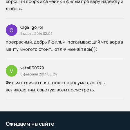
хороший добрый семейный фильм про веру надежду и
любовь
Olga_go.rol
O
9 марта 2014 02:05
прекрасный, добрый фильм, показывающий что вера в
мечту многого стоит...отличные актеры)))
vetal130379
V
8 февраля 2014 00:24
Фильм отлично снят, сюжет продуман, актёры
великолепны, советую всем посмотреть.
Ожидаем на сайте