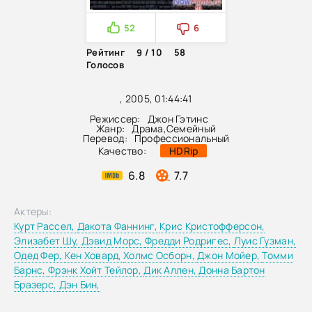
52
6
Рейтинг
9 / 10
58
Голосов
, 2005, 01:44:41
Режиссер:
Джон Гэтинс
Жанр:
Драма
,
Семейный
Перевод:
Профессиональный
Качество:
HDRip
6.8
7.7
Актеры:
Курт Рассел,
Дакота Фаннинг,
Крис Кристофферсон,
Элизабет Шу,
Дэвид Морс,
Фредди Родригес,
Луис Гузман,
Одед Фер,
Кен Ховард,
Холмс Осборн,
Джон Мойер,
Томми
Барнс,
Фрэнк Хойт Тейлор,
Дик Аллен,
Донна Бартон
Бразерс,
Дэн Бин,