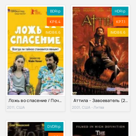
BDRip
HDRip
KP 6.4
KP 7.1
IMDB 6.6
IMDB 6.6
Ложь во спасение / Почти белая ложь (2011)
Аттила - Завоеватель (2001)
2011, США
2001, США - Литва
DVDRip