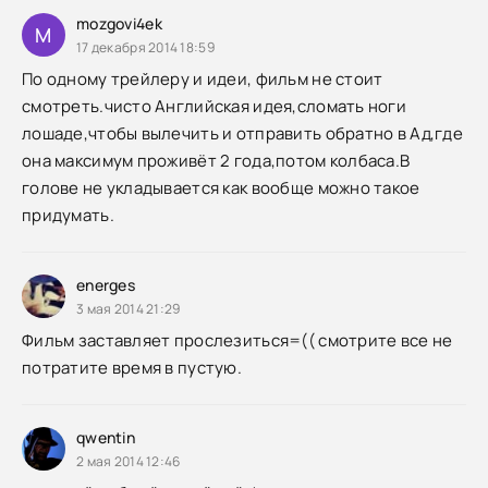
mozgovi4ek
M
17 декабря 2014 18:59
По одному трейлеру и идеи, фильм не стоит
смотреть.чисто Английская идея,сломать ноги
лошаде,чтобы вылечить и отправить обратно в Ад,где
она максимум проживёт 2 года,потом колбаса.В
голове не укладывается как вообще можно такое
придумать.
energes
3 мая 2014 21:29
Фильм заставляет прослезиться=(( смотрите все не
потратите время в пустую.
qwentin
2 мая 2014 12:46