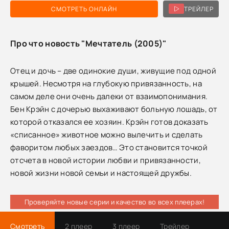
СМОТРЕТЬ ОНЛАЙН
ТРЕЙЛЕР
Про что новость "Мечтатель (2005)"
Отец и дочь – две одинокие души, живущие под одной
крышей. Несмотря на глубокую привязанность, на
самом деле они очень далеки от взаимопонимания.
Бен Крэйн c дочерью выхаживают больную лошадь, от
которой отказался ее хозяин. Крэйн готов доказать
«списанное» животное можно вылечить и сделать
фаворитом любых заездов… Это становится точкой
отсчета в новой истории любви и привязанности,
новой жизни новой семьи и настоящей дружбы.
Проверяйте новые серии и качество во всех плеерах!
Смотреть
2 плеер
3 плеер
Трейлер