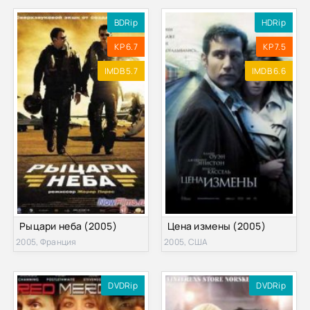
BDRip
HDRip
KP 6.7
KP 7.5
IMDB 5.7
IMDB 6.6
Рыцари неба (2005)
Цена измены (2005)
2005, Франция
2005, США
DVDRip
DVDRip