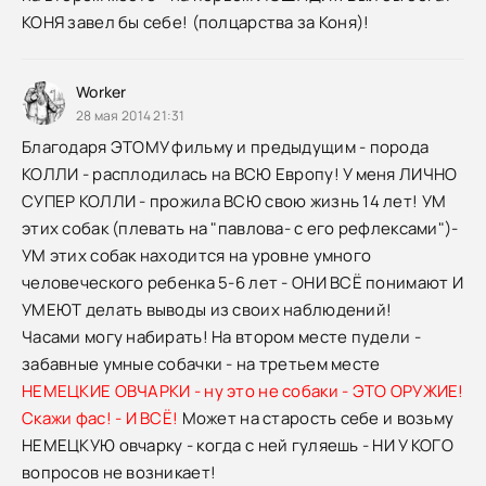
КОНЯ завел бы себе! (полцарства за Коня)!
Worker
28 мая 2014 21:31
Благодаря ЭТОМУ фильму и предыдущим - порода
КОЛЛИ - расплодилась на ВСЮ Европу! У меня ЛИЧНО
СУПЕР КОЛЛИ - прожила ВСЮ свою жизнь 14 лет! УМ
этих собак (плевать на "павлова- с его рефлексами")-
УМ этих собак находится на уровне умного
человеческого ребенка 5-6 лет - ОНИ ВСЁ понимают И
УМЕЮТ делать выводы из своих наблюдений!
Часами могу набирать! На втором месте пудели -
забавные умные собачки - на третьем месте
НЕМЕЦКИЕ ОВЧАРКИ - ну это не собаки - ЭТО ОРУЖИЕ!
Скажи фас! - И ВСЁ!
Может на старость себе и возьму
НЕМЕЦКУЮ овчарку - когда с ней гуляешь - НИ У КОГО
вопросов не возникает!