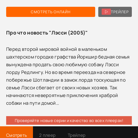
СМОТРЕТЬ ОНЛАЙН
ТРЕЙЛЕР
Про что новость "Лэсси (2005)"
Перед второй мировой войной в маленьком
шахтерском городке графства Йоркшир бедная семья
вынуждена продать свою любимую собаку Лэсси
лорду Редлингу. Но во время переезда на северное
побережье Шотландии в замок лорда тоскующая по
семье Лэсси сбегает от своих новых хозяев. Так
начинаются невероятные приключения храброй
собаки на пути домой…
Проверяйте новые серии и качество во всех плеерах!
Смотреть
2 плеер
Трейлер