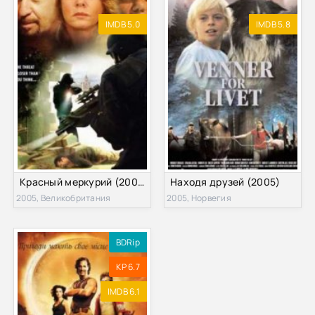
IMDB 5.0
IMDB 5.8
Красный меркурий (2005)
Находя друзей (2005)
2005, Великобритания
2005, Норвегия
BDRip
KP 6.7
IMDB 6.1