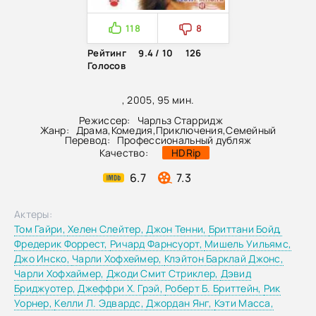
118
8
Рейтинг
9.4 / 10
126
Голосов
, 2005, 95 мин.
Режиссер:
Чарльз Старридж
Жанр:
Драма
,
Комедия
,
Приключения
,
Семейный
Перевод:
Профессиональный дубляж
Качество:
HDRip
6.7
7.3
Актеры:
Том Гайри,
Хелен Слейтер,
Джон Тенни,
Бриттани Бойд,
Фредерик Форрест,
Ричард Фарнсуорт,
Мишель Уильямс,
Джо Инско,
Чарли Хофхеймер,
Клэйтон Барклай Джонс,
Чарли Хофхаймер,
Джоди Смит Стриклер,
Дэвид
Бриджуотер,
Джеффри Х. Грэй,
Роберт Б. Бриттейн,
Рик
Уорнер,
Келли Л. Эдвардс,
Джордан Янг,
Кэти Масса,