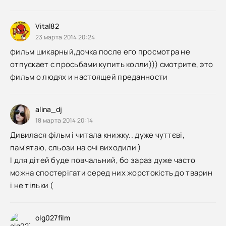
Vital82
23 марта 2014 20:24
фильм шикарный,дочка после его просмотра не
отпускает с просьбами купить колли))) смотрите, это
фильм о людях и настоящей преданности
alina_dj
18 марта 2014 20:14
Дивилася фільм і читала книжку.. дуже чуттєві,
пам'ятаю, сльози на очі виходили )
І для дітей буде повчальний, бо зараз дуже часто
можна спостерігати серед них жорстокість до тварин
і не тільки (
olg027film