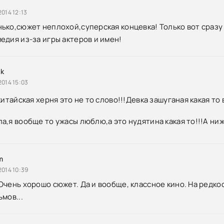
014 12:13
ько,сюжет неплохой,суперская концевка! Только вот сразу 
едия из-за игры актеров и имен!
ak
2014 15:03
китайская херня это не то слово!!!Девка зашуганая какая то
а,я вообще то ужасы люблю,а это нудятина какая то!!!А н
m
2014 10:39
чень хорошо сюжет. Да и вообще, классное кино. На редкость
мов...