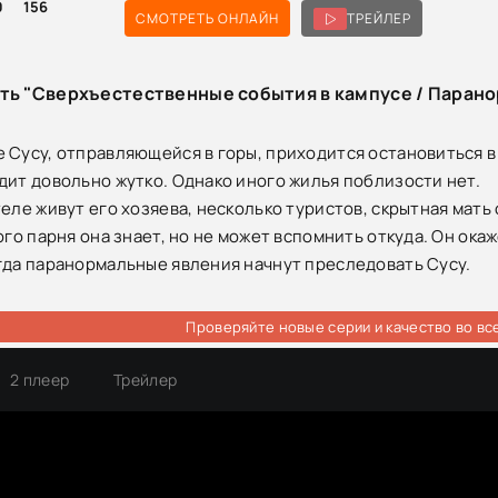
0
156
СМОТРЕТЬ ОНЛАЙН
ТРЕЙЛЕР
ть "Сверхъестественные события в кампусе / Парано
 Сусу, отправляющейся в горы, приходится остановиться в
дит довольно жутко. Однако иного жилья поблизости нет.
теле живут его хозяева, несколько туристов, скрытная мать
ого парня она знает, но не может вспомнить откуда. Он ока
гда паранормальные явления начнут преследовать Сусу.
Проверяйте новые серии и качество во вс
2 плеер
Трейлер