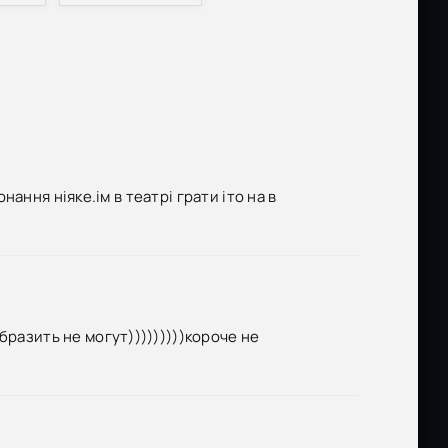
онання ніяке.ім в театрі грати іто на в
разить не могут)))))))))короче не