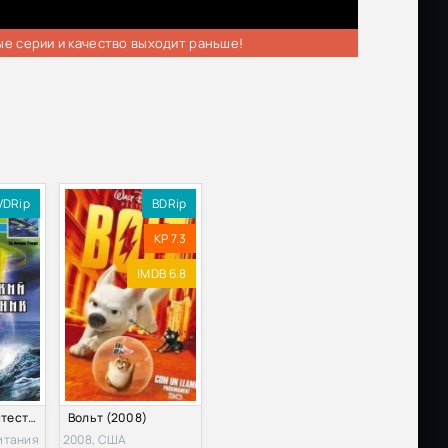
ые серии и качество выходит раньше!
VDRip
BDRip
KP 7.3
IMDB 6.8
BBC: Сверхъестественные силы и явления. Бермудский треугольник (1998)
Вольт (2008)
итания
2008, США