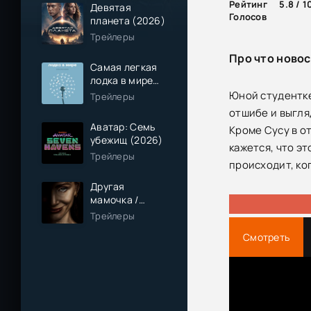
Рейтинг
5.8 / 1
Девятая
Голосов
планета (2026)
Трейлеры
Про что новос
Самая легкая
лодка в мире
(2026)
Юной студентке
Трейлеры
отшибе и выгля
Аватар: Семь
Кроме Сусу в о
убежищ (2026)
кажется, что эт
Трейлеры
происходит, ко
Другая
мамочка /
Чужая мама
Трейлеры
(2026)
Смотреть