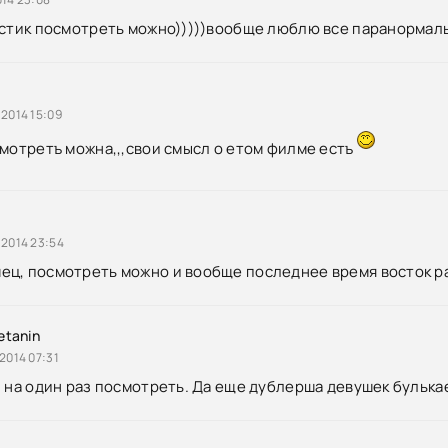
астик посмотреть можно)))))вообще люблю все паранормал
 2014 15:09
смотретъ можна,,,свои смысл о етом филме естъ
 2014 23:54
ц, посмотреть можно и вообще последнее время восток р
etanin
2014 07:31
, на один раз посмотреть. Да еще дублерша девушек булька