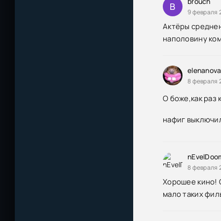
brouch
B
9 февраля 2
Актёры среднен
наполовину ком
elenanov
8 февраля 
О боже,как раз 
нафиг выключил
nEvelDoo
8 февраля 
Хорошее кино! О
мало таких филь