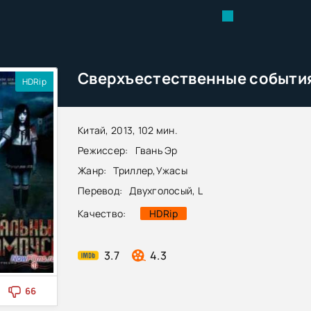
HDRip
Китай, 2013, 102 мин.
Режиссер:
Гвань Эр
Жанр:
Триллер
,
Ужасы
Перевод:
Двухголосый, L
Качество:
HDRip
3.7
4.3
66