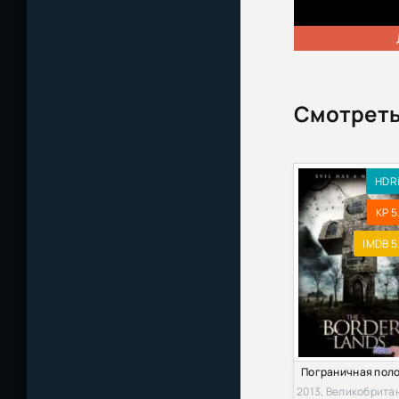
Смотреть
HDR
KP 5
IMDB 5
2013, Великобрита