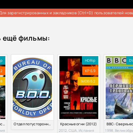
Для зарегистрированных и закладчиков (Ctrl+D) пользователей нов
 ещё фильмы:
ip
HDRip
D
.2
KP 6.9
.8
IMDB 6.2
Пограничная полоса (2013)
Отдел потусторонних дел (2015)
Красные огни (2012)
ния
2012, США, Испания
1998, Великобр