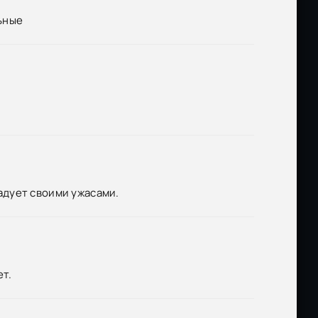
ьные
адует своими ужасами.
ет.