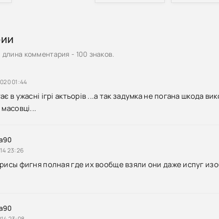
рии
длина комментария - 100 знаков.
020 01:44
є в ужасні ігрі актьорів ...а так задумка не погана шкода вик
 масовці...
ha90
14 23:26
рисы фигня полная где их вообще взяли они даже испуг изоб
ha90
014 23:08