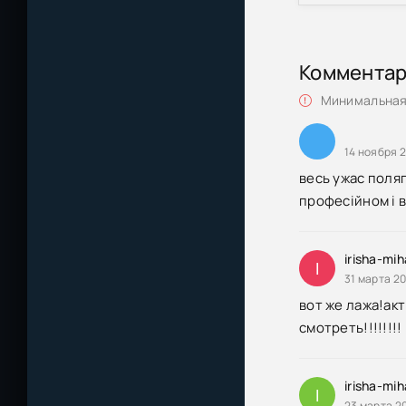
Коммента
Минимальная 
14 ноября 2
весь ужас поляга
професійном і в
irisha-mi
I
31 марта 20
вот же лажа!акт
смотреть!!!!!!!!
irisha-mi
I
23 марта 2