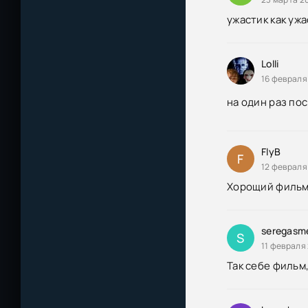
ужастик как уж
Lolli
16 февраля
на один раз по
FlyB
F
12 февраля
Хорощий фильме
seregasm
S
11 февраля 
Так себе фильм