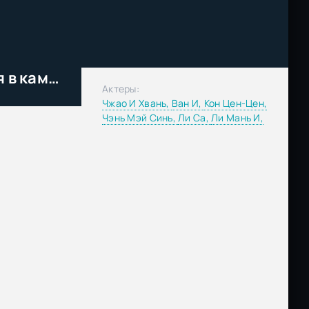
Сверхъестественные события в кампусе / Паранормальные явления в кампусе (2013)
Актеры:
Чжао И Хвань,
Ван И,
Кон Цен-Цен,
Чэнь Мэй Синь,
Ли Са,
Ли Мань И,