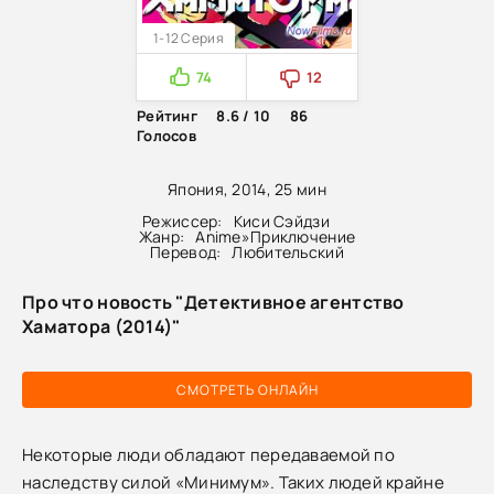
1-12 Серия
74
12
Рейтинг
8.6 / 10
86
Голосов
Япония, 2014, 25 мин
Режиссер:
Киси Сэйдзи
Жанр:
Anime
»
Приключение
Перевод:
Любительский
Про что новость "Детективное агентство
Хаматора (2014)"
СМОТРЕТЬ ОНЛАЙН
Некоторые люди обладают передаваемой по
наследству силой «Минимум». Таких людей крайне