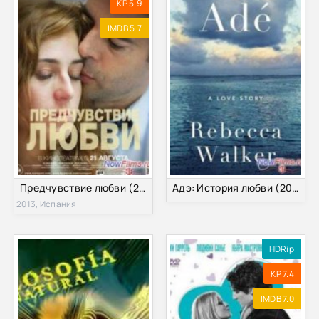
KP 5.9
IMDB 5.7
Предчувствие любви (2013)
Адэ: История любви (2014)
2013, Испания
HDRip
KP 7.4
IMDB 7.0