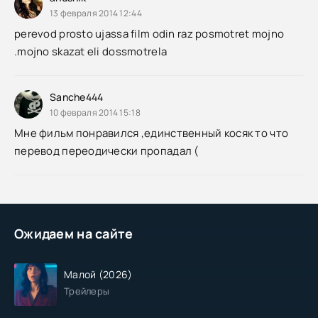
13 февраля 2014 12:44
perevod prosto ujassa film odin raz posmotret mojno
.mojno skazat eli dossmotrela
Sanche444
10 февраля 2014 15:18
Мне фильм понравился ,единственный косяк то что
перевод переодически пропадал (
Ожидаем на сайте
Малой (2026)
Трейлеры