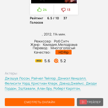
24
13
Рейтинг
6.5 / 10
37
Голосов
, 2012, 114 мин.
Режиссер:
Роб Ситч
Жанр:
Комедия
,
Мелодрама
Перевод:
Многоголосый
Качество:
HDRip
5.6
5.2
Актеры:
Джошуа Лосон,
Рэйчел Тейлор,
Дэниэл Хеншэлл,
Фелисити Уорд,
Кристиан Кларк,
Дэвид Джеймс,
Джоди
Гордон,
Эд Кавали,
Алан Бру,
Роберт Карлтон,
СМОТРЕТЬ ОНЛАЙН
ТРЕЙЛЕР