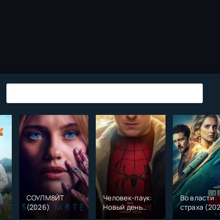
СОУЛМ8ЙТ
Человек-паук:
Во власти
(2026)
Новый день
страха (20
)
(2026)