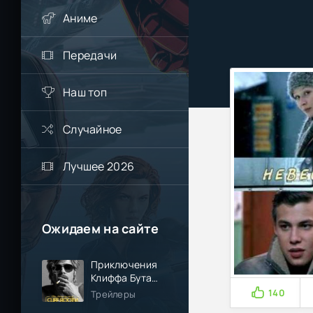
Аниме
Передачи
Наш топ
Случайное
Лучшее 2026
Ожидаем на сайте
Приключения
Клиффа Бута
(2026)
140
Трейлеры