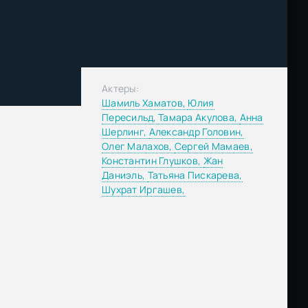
Актеры:
Шамиль Хаматов,
Юлия
Пересильд,
Тамара Акулова,
Анна
Шерлинг,
Александр Головин,
Олег Малахов,
Сергей Мамаев,
Константин Глушков,
Жан
Даниэль,
Татьяна Пискарева,
Шухрат Иргашев,