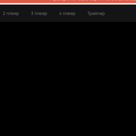
2 плеер
3 плеер
4 плеер
Трейлер