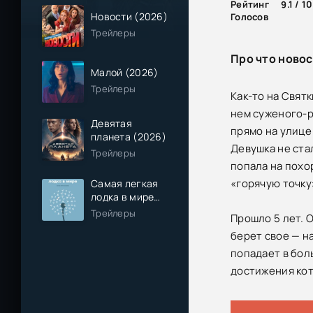
Рейтинг
9.1 / 10
Новости (2026)
Голосов
Трейлеры
Про что новос
Малой (2026)
Трейлеры
Как-то на Свят
нем суженого-р
Девятая
прямо на улице 
планета (2026)
Девушка не ста
Трейлеры
попала на похо
«горячую точку»
Самая легкая
лодка в мире
(2026)
Трейлеры
Прошло 5 лет. 
берет свое — н
попадает в бол
достижения кот