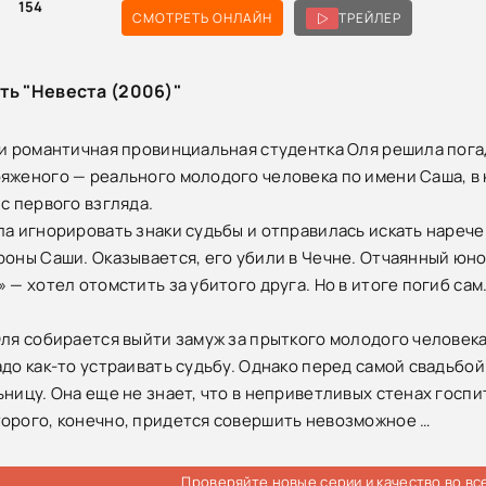
154
СМОТРЕТЬ ОНЛАЙН
ТРЕЙЛЕР
ть "Невеста (2006)"
ки романтичная провинциальная студентка Оля решила погад
яженого — реального молодого человека по имени Саша, в
с первого взгляда.
ла игнорировать знаки судьбы и отправилась искать нарече
роны Саши. Оказывается, его убили в Чечне. Отчаянный юно
 — хотел отомстить за убитого друга. Но в итоге погиб сам
Оля собирается выйти замуж за прыткого молодого человека
адо как-то устраивать судьбу. Однако перед самой свадьбо
ьницу. Она еще не знает, что в неприветливых стенах госпи
орого, конечно, придется совершить невозможное …
Проверяйте новые серии и качество во вс