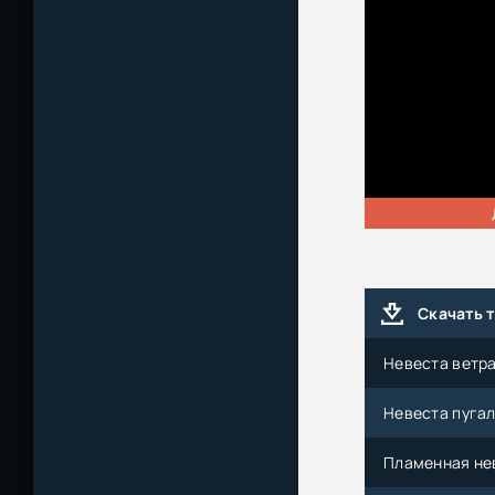
Скачать 
Невеста ветра 
Невеста пугала
Пламенная неве