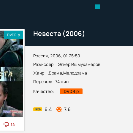
Невеста (2006)
DVDRip
Россия, 2006, 01:25:50
Режиссер:
Эльёр Ишмухамедов
Жанр:
Драма
,
Мелодрама
Перевод:
74 мин
Качество:
DVDRip
6.4
7.6
14