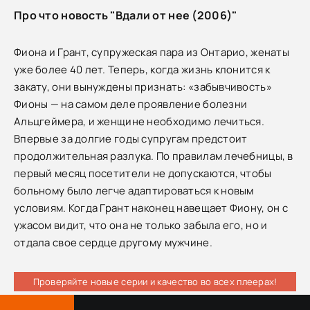
Про что новость "Вдали от нее (2006)"
Фиона и Грант, супружеская пара из Онтарио, женаты
уже более 40 лет. Теперь, когда жизнь клонится к
закату, они вынуждены признать: «забывчивость»
Фионы — на самом деле проявление болезни
Альцгеймера, и женщине необходимо лечиться.
Впервые за долгие годы супругам предстоит
продолжительная разлука. По правилам лечебницы, в
первый месяц посетители не допускаются, чтобы
больному было легче адаптироваться к новым
условиям. Когда Грант наконец навещает Фиону, он с
ужасом видит, что она не только забыла его, но и
отдала свое сердце другому мужчине.
Проверяйте новые серии и качество во всех плеерах!