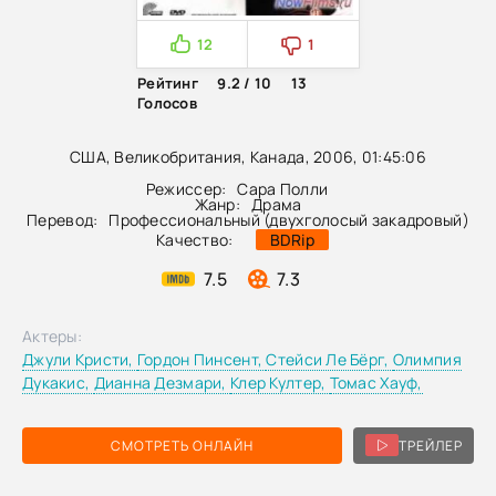
12
1
Рейтинг
9.2 / 10
13
Голосов
США, Великобритания, Канада, 2006, 01:45:06
Режиссер:
Сара Полли
Жанр:
Драма
Перевод:
Профессиональный (двухголосый закадровый)
Качество:
BDRip
7.5
7.3
Актеры:
Джули Кристи,
Гордон Пинсент,
Стейси Ле Бёрг,
Олимпия
Дукакис,
Дианна Дезмари,
Клер Култер,
Томас Хауф,
СМОТРЕТЬ ОНЛАЙН
ТРЕЙЛЕР