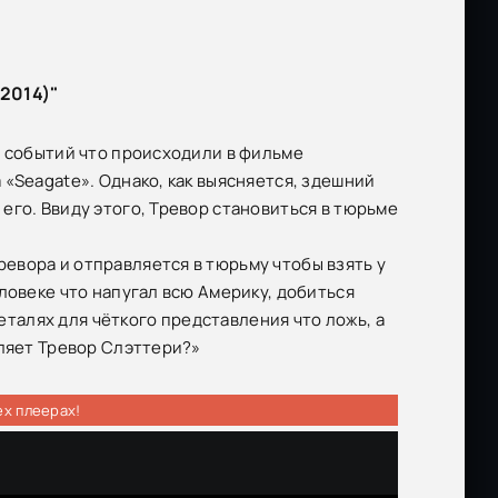
2014)"
е событий что происходили в фильме
«Seagate». Однако, как выясняется, здешний
его. Ввиду этого, Тревор становиться в тюрьме
евора и отправляется в тюрьму чтобы взять у
ловеке что напугал всю Америку, добиться
алях для чёткого представления что ложь, а
вляет Тревор Слэттери?»
ех плеерах!