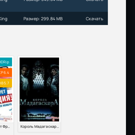
King
Размер: 299.84 MB
Скачать
King
Размер: 3.83 GB
Скачать
HDRip
KP 6.4
B 5.7
Да здравствует Франция! (2013)
Король Мадагаскара (2015)