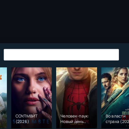
СОУЛМ8ЙТ
Человек-паук:
Во власти
(2026)
Новый день
страха (20
)
(2026)