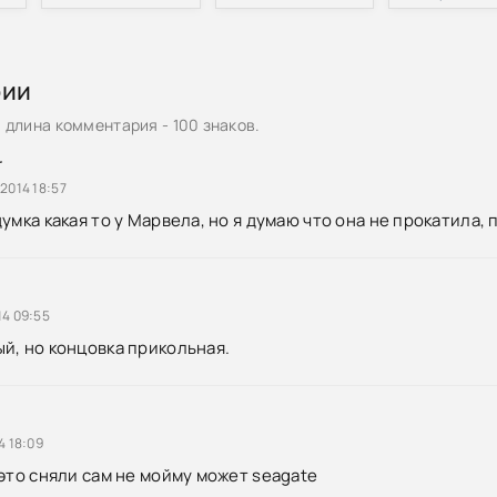
рии
длина комментария - 100 знаков.
r
2014 18:57
умка какая то у Марвела, но я думаю что она не прокатила,
14 09:55
й, но концовка прикольная.
4 18:09
 это сняли сам не мойму может seagate