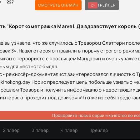
0
227
СМОТРЕТЬ ОНЛАЙН
ТРЕЙЛЕР
ть "Короткометражка Marvel: Да здравствует король (
е вы узнаете, что же случилось с Тревором Слэттери посл
век 3». Нашего героя отправили в тюрьму строгого режима 
ышан о террористе с прозвищем Мандарин и очень уважает 
ным для местного быдла.
 - режиссёр-документалист заинтересовался личностью Тр
 kinokong.day Норис преследует цель побольше узнать о че
рошлом Тревора и получить информацию о недостающих дет
о интервью проходит под девизом «Что же из себя предста
Проверяйте новые серии и качество во вс
2 плеер
3 плеер
4 плеер
Трейлер