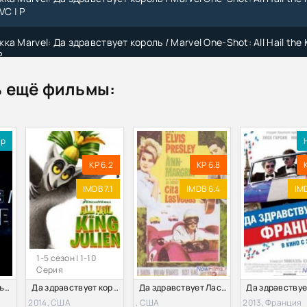
VC | P
а Marvel: Да здравствует король / Marvel One-Shot: All Hail the 
P
 ещё фильмы:
а Marvel: Да здравствует король / Marvel One-Shot: All Hail the 
x [1080p]
ip
KP 6.2
KP 6.8
IMDB 7.1
IMDB 6.4
IMD
1-5 сезон | 1-10
Серия
Marvel Studios: Объединяя вселенную (2014)
Да здравствует король Джулиан (2014) 1,2,3,4,5 сезон
Да здравствует Лас-Вегас (1964)
2014, США
, США
2013, Франция