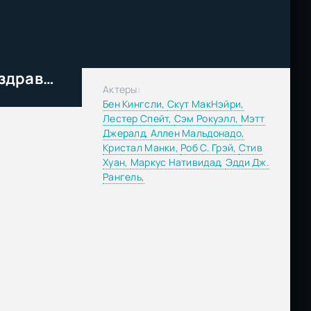
Короткометражка Marvel: Да здравствует король (2014)
Актеры:
Бен Кингсли,
Скут МакНэйри,
Лестер Спейт,
Сэм Рокуэлл,
Мэтт
Джералд,
Аллен Мальдонадо,
Кристал Манки,
Роб С. Грэй,
Стив
Хуан,
Маркус Нативидад,
Эдди Дж.
Рангель,