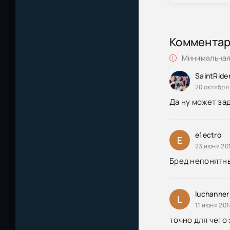
Коммента
Минимальная 
SaintRide
20 октября 
Да ну может зад
e1ectro
E
23 июня 20
Бред непонятны
luchanner
L
11 июня 201
точно для чего