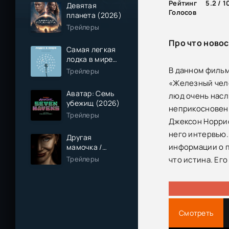
Рейтинг
5.2 / 1
Девятая
Голосов
планета (2026)
Трейлеры
Про что новос
Самая легкая
лодка в мире
(2026)
В данном фильм
Трейлеры
«Железный чело
Аватар: Семь
люд очень насл
убежищ (2026)
неприкосновен
Трейлеры
Джексон Норрис
него интервью.
Другая
информации о п
мамочка /
Чужая мама
Трейлеры
что истина. Ег
(2026)
Смотреть