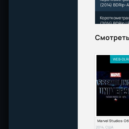
(2014) BDRip-A
Короткометражк
(2014) BDRip | 
Смотреть
Короткометражк
(2014) BDRemu
WEB-DLR
2014, США