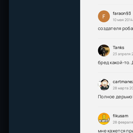
faraon93
F
10 мая 2014
создателя роба
Tanks
23 апреля 2
бред какой-то. 
cartmane
28 марта 2
Полное дерьмо!!!
fikusam
28 февраля
мне кажется пр