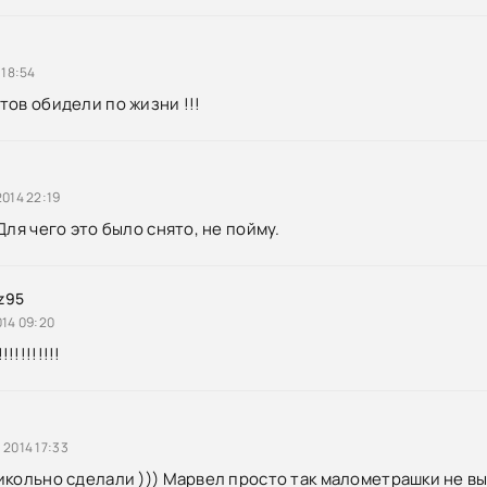
 18:54
тов обидели по жизни !!!
014 22:19
Для чего это было снято, не пойму.
z95
014 09:20
!!!!!!!!
 2014 17:33
икольно сделали ))) Марвел просто так малометрашки не 