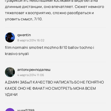
графикой и с небольшими косяками в виде бега на
длинные дистанции, оно впечатляет. Сюжет немного
тяжеловат к восприятию, сложно разобраться и
уловить смысл, 7/10.
qwentin
8 марта 2014 16:02
film normalni smotret mozhno 8/10 ballov tochno i
krasivo snyali
antonхренподапеш
4 марта 2014 11:06
АДМИН ЗАБыЛ КАЧЕСТВО НАПИСАТЬ БО НЕ ПОНЯТНО
КАКОЕ ОНО НЕ ФАНАТ НО СМОТРЕТЪ МОНА ВСЕМ
УДАЧИ
vusal3399