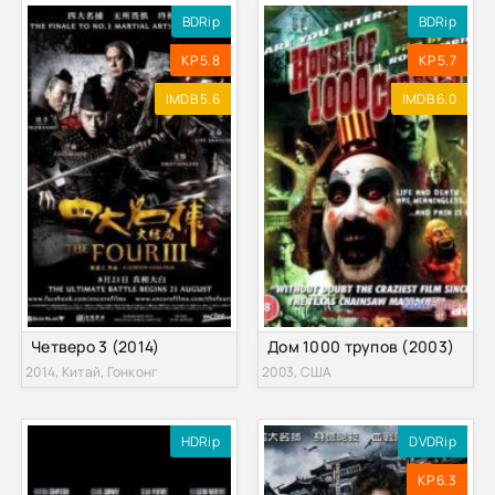
BDRip
BDRip
KP 5.8
KP 5.7
IMDB 5.6
IMDB 6.0
Четверо 3 (2014)
Дом 1000 трупов (2003)
2014, Китай, Гонконг
2003, США
HDRip
DVDRip
KP 6.3