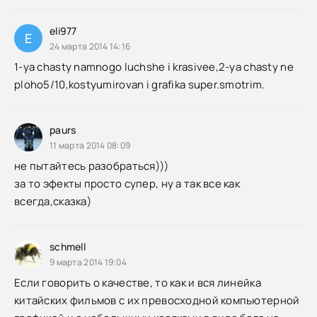
eli977
E
24 марта 2014 14:16
1-ya chasty namnogo luchshe i krasivee,2-ya chasty ne
ploho5/10,kostyumirovan i grafika super.smotrim.
paurs
11 марта 2014 08:09
не пытайтесь разобраться)))
за то эфекты просто супер, ну а так все как
всегда,сказка)
schmell
9 марта 2014 19:04
Если говорить о качестве, то как и вся линейка
китайских фильмов с их превосходной компьютерной