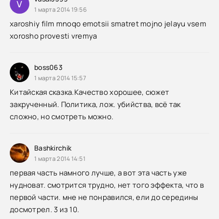
V
1 марта 2014 19:56
xaroshiy film mnoqo emotsii smatret mojno jelayu vsem
xorosho provesti vremya
boss063
1 марта 2014 15:57
Китайская сказка.Качество хорошее, сюжет
закрученный. Политика, лож. убийства, всё так
сложно, но смотреть можно.
Bashkirchik
1 марта 2014 14:51
первая часть намного лучше, а вот эта часть уже
нудноват. смотрится трудно, нет того эффекта, что в
первой части. мне не понравился, ели до середины
досмотрел. 3 из 10.