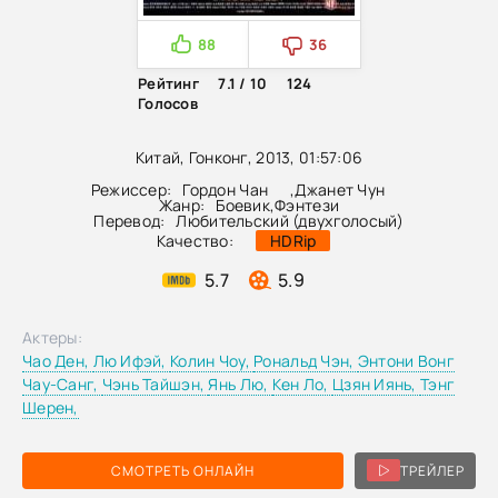
88
36
Рейтинг
7.1 / 10
124
Голосов
Китай, Гонконг, 2013, 01:57:06
Режиссер:
Гордон Чан
,
Джанет Чун
Жанр:
Боевик
,
Фэнтези
Перевод:
Любительский (двухголосый)
Качество:
HDRip
5.7
5.9
Актеры:
Чао Ден,
Лю Ифэй,
Колин Чоу,
Рональд Чэн,
Энтони Вонг
Чау-Санг,
Чэнь Тайшэн,
Янь Лю,
Кен Ло,
Цзян Иянь,
Тэнг
Шерен,
СМОТРЕТЬ ОНЛАЙН
ТРЕЙЛЕР