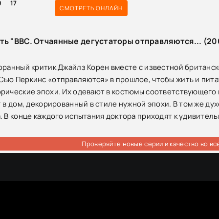
0
17
СМОТРЕТЬ ОНЛАЙН
ть "BBC. Отчаянные дегустаторы отправляются... (2008
оранный критик Джайлз Корен вместе с известной британс
ью Перкинс «отправляются» в прошлое, чтобы жить и питать
рические эпохи. Их одевают в костюмы соответствующего 
 в дом, декорированный в стиле нужной эпохи. В том же дух
. В конце каждого испытания доктора приходят к удивител
Проверяйте новые серии и качество во вс