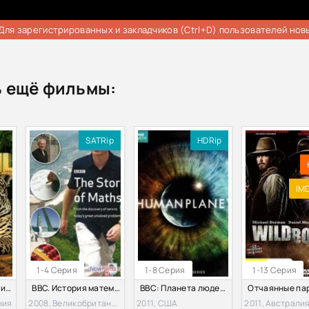
Для зарегистрированных и закладчиков (Ctrl+D) пользователей нов
 ещё фильмы:
SATRip
HDRip
IMD
1-4 Серия
1-8 Серия
1-13 Серия
BBC. Дикая Бразилия (2014)
BBC. История математики (2008)
BBC: Планета людей (2011)
ния
2008, Великобритания
2011, США
2011, Австрали