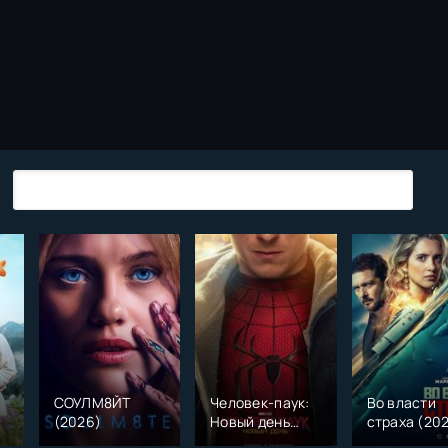
СОУЛМ8ЙТ
Человек-паук:
Во власти
(2026)
Новый день
страха (20
)
(2026)