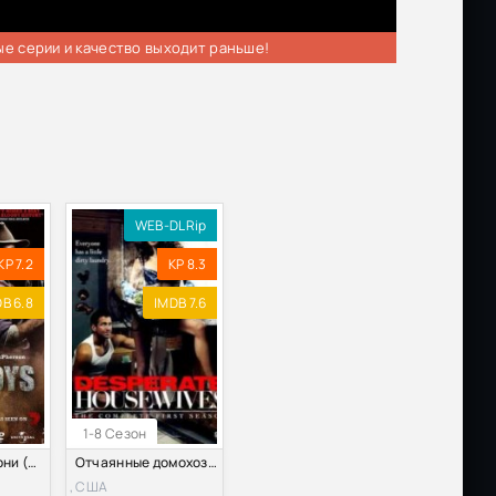
ые серии и качество выходит раньше!
WEB-DLRip
KP 7.2
KP 8.3
B 6.8
IMDB 7.6
1-8 Сезон
Отчаянные парни (2011)
Отчаянные домохозяйки (1-8 Сезон)
я
, США