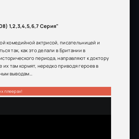
) 1,2,3,4,5,6,7 Серия"
кой комедийной актрисой, писательницей и
ся так, как это делали в Британии в
исторического периода, направляют к доктору
е их там кормят, нередко приводя героев в
ьным выводам…
ех плеерах!