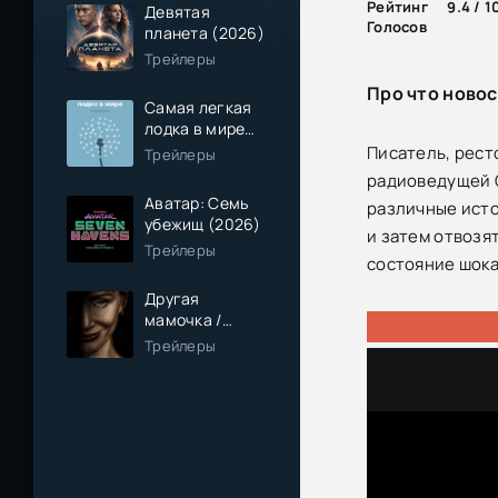
Рейтинг
9.4 / 1
Девятая
Голосов
планета (2026)
Трейлеры
Про что новос
Самая легкая
лодка в мире
(2026)
Писатель, рест
Трейлеры
радиоведущей С
Аватар: Семь
различные исто
убежищ (2026)
и затем отвозят
Трейлеры
состояние шока
Другая
мамочка /
Чужая мама
Трейлеры
(2026)