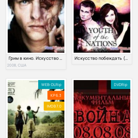
Грим в кино. Искусство грима (2008)
Искусство побеждать (2014)
2008, США
WEB-DLRip
DVDRip
KP 6.3
IMDB 7.0