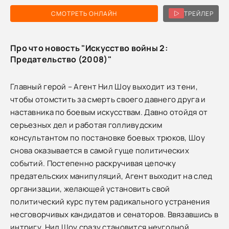
СМОТРЕТЬ ОНЛАЙН
ТРЕЙЛЕР
Про что новость "Искусство войны 2:
Предательство (2008)"
Главный герой – Агент Нил Шоу выходит из тени,
чтобы отомстить за смерть своего давнего друга и
наставника по боевым искусствам. Давно отойдя от
серьезных дел и работая голливудским
консультантом по постановке боевых трюков, Шоу
снова оказывается в самой гуще политических
событий. Постепенно раскручивая цепочку
предательских манипуляций, Агент выходит на след
организации, желающей установить свой
политический курс путем радикального устранения
несговорчивых кандидатов и сенаторов. Ввязавшись в
интригу, Нил Шоу сразу становится неугодной