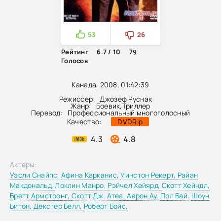
53
26
Рейтинг
6.7 / 10
79
Голосов
Канада, 2008, 01:42:39
Режиссер:
Джозеф Руснак
Жанр:
Боевик
,
Триллер
Перевод:
Профессиональный многоголосный
Качество:
DVDRip
4.3
4.8
Актеры:
Уэсли Снайпс,
Афина Карканис,
Уинстон Рекерт,
Райан
Макдональд,
Локлин Манро,
Рэйчел Хейярд,
Скотт Хейндл,
Бретт Армстронг,
Скотт Дж. Атеа,
Аарон Ау,
Пол Бай,
Шоун
Битон,
Декстер Белл,
Роберт Бойс,