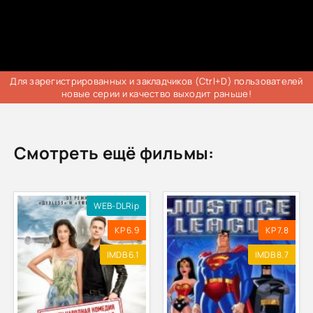
Для зарегистрированных и закладчиков (Ctrl+D) пользователей
новые серии и качество выходит раньше!
Смотреть ещё фильмы:
WEB-DLRip
KP 6.9
KP 7.8
IMDB 6.1
IMDB 8.7