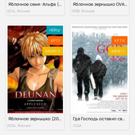
Яблочное семя: Альфа (2014)
Яблочное зернышко OVA (1988)
2014, Япония
1998, Япония
HDRip
KP 7.1
KP 7.6
IMDB 6.9
IMDB 7.1
Яблочное зернышко (2004)
Где Господь оставил свои ботинки (2007)
2004, Япония
, США