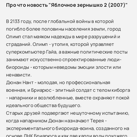
Про что новость "Яблочное зернышко 2 (2007)"
В 2133 году, после глобальной войны в которой
погибло более половины населения земли, город
Олимп стал маяком надежды в мире разрушений и
страданий. Олимп - утопия, которой управляет
суперкомпьютер Гайа, а важные политические посты
занимают искусственно спроектированные люди-
биороиды - которым неведомы эмоции злости или
ненависти.
Дюнан Нант - молодая, но профессиональная
военная, и Бриарюс - элитный солдат с телом киборга
- напарники и возлюбленные, вместе охраняют покой
идеального общества будущего.
Старых друзей подвергают нешуточному испытанию,
когда напарником Дюнан назначают Терея -
экспериментального биороида-воина, созданного на
основе ДНК Бриарюса и как две капли воды похожего