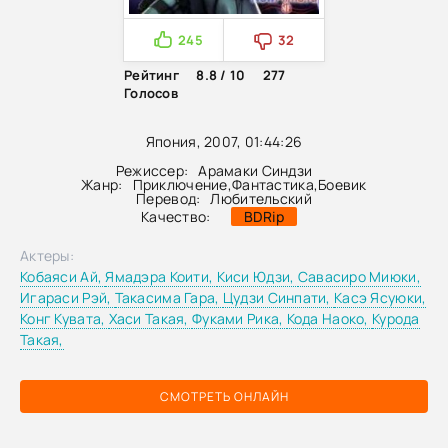
245
32
Рейтинг
8.8 / 10
277
Голосов
Япония, 2007, 01:44:26
Режиссер:
Арамаки Синдзи
Жанр:
Приключение
,
Фантастика
,
Боевик
Перевод:
Любительский
Качество:
BDRip
Актеры:
Кобаяси Ай,
Ямадэра Коити,
Киси Юдзи,
Савасиро Миюки,
Игараси Рэй,
Такасима Гара,
Цудзи Синпати,
Касэ Ясуюки,
Конг Кувата,
Хаси Такая,
Фуками Рика,
Кода Наоко,
Курода
Такая,
СМОТРЕТЬ ОНЛАЙН