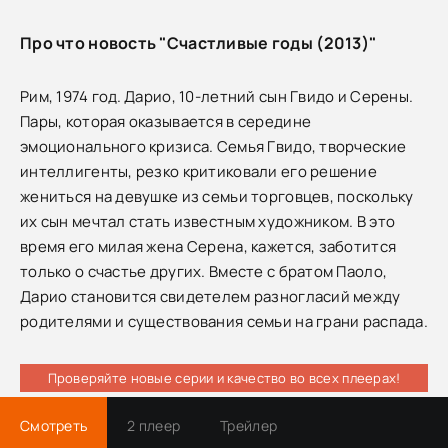
Про что новость "Счастливые годы (2013)"
Рим, 1974 год. Дарио, 10-летний сын Гвидо и Серены.
Пары, которая оказывается в середине
эмоционального кризиса. Семья Гвидо, творческие
интеллигенты, резко критиковали его решение
жениться на девушке из семьи торговцев, поскольку
их сын мечтал стать известным художником. В это
время его милая жена Серена, кажется, заботится
только о счастье других. Вместе с братом Паоло,
Дарио становится свидетелем разногласий между
родителями и существования семьи на грани распада.
Проверяйте новые серии и качество во всех плеерах!
Смотреть
2 плеер
Трейлер