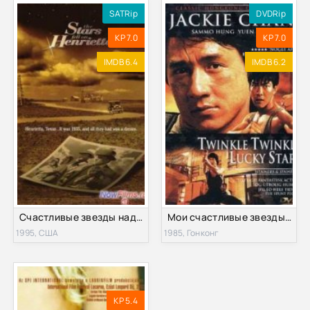
SATRip
DVDRip
KP 7.0
KP 7.0
IMDB 6.4
IMDB 6.2
Счастливые звезды над Генриеттой (1995)
Мои счастливые звезды 2 (1985)
1995, США
1985, Гонконг
KP 5.4