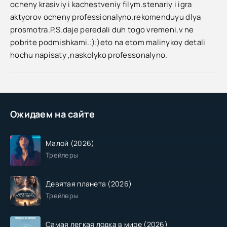
ocheny krasiviy i kachestveniy filym.stenariy i igra
aktyorov ocheny professionalyno.rekomenduyu dlya
prosmotra.P.S.daje peredali duh togo vremeni,v ne
pobrite podmishkami.:):)eto na etom malinykoy detali
hochu napisaty ,naskolyko professonalyno.
Ожидаем на сайте
Малой (2026)
Трейлеры
Девятая планета (2026)
Трейлеры
Самая легкая лодка в мире (2026)