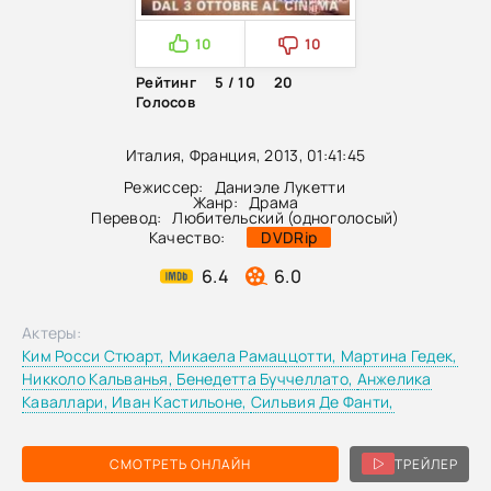
10
10
Рейтинг
5 / 10
20
Голосов
Италия, Франция, 2013, 01:41:45
Режиссер:
Даниэле Лукетти
Жанр:
Драма
Перевод:
Любительский (одноголосый)
Качество:
DVDRip
6.4
6.0
Актеры:
Ким Росси Стюарт,
Микаела Рамаццотти,
Мартина Гедек,
Никколо Кальванья,
Бенедетта Буччеллато,
Анжелика
Каваллари,
Иван Кастильоне,
Сильвия Де Фанти,
СМОТРЕТЬ ОНЛАЙН
ТРЕЙЛЕР