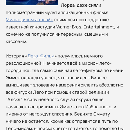
Лорда, даже сняли
полнометражный мультипликационный фильм!
Мультфильмы онлайн
снимался при поддержке
известной киностудии Warner Bros. Entertainment, и
конечно же получился интересным, смешным и
кассовым.
История «
Лего. Фильм
» получилась немного
революционной. Начинается всё в мирном лего-
городишке, где самая обычная лего-фигурка по имени
Эммет однажды узнаёт, что президент Бизнес
вынашивает зловещие намерения склеить абсолютно
все фигурки Лего при помощи старой реликвии
"Адскл". В силу нелепого случая окружающие
начинают воспринимать Эммета как Избранного, и
именно от него ждут спасения. Бедняге Эммету
ничего не остаётся, кроме как отправится в путь по
Lego-мирам, в поисках чего-то такого, что помогло бы