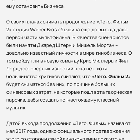
ему остановить Бизнеса.
О своих планах снимать продолжение «Лего. Фильм
2» студия Warner Bros объявила ещё до выхода даже
первой части мультфильма. В качестве сценаристов
были наняты Джаред Штерн и Мишель Морган –
довольно известный личности в мире кинобизнеса. О
том войдут ли в новую команду Крис Миллера и Фил
Лорд достоверных известий пока нет, хотя
большинство критиков считают, что «
Лего. Фильм 2
»
будет сниматься без них, по причине больших
финансовых затрат, на которые пошла эта творческая
парочка, дабы создать по-настоящему классный
мультик.
Датой выхода продолжения «Лего. Фильм» называют
мая 2017 года, однако официального подтверждения
этого со стороны самой кинокомпании пока что не