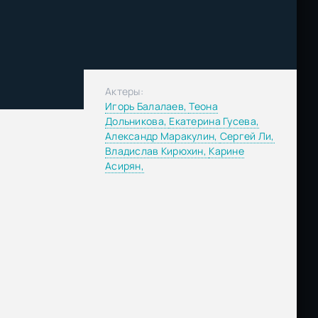
Актеры:
Игорь Балалаев,
Теона
Дольникова,
Екатерина Гусева,
Александр Маракулин,
Сергей Ли,
Владислав Кирюхин,
Карине
Асирян,