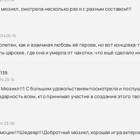
мюзикл, смотрела несколько раз и с разным составом!!!
й
014 05:15
лепен, как и взаимная любовь её героев, но вот концовка-
ы царские, где она и умерла от чахотки, что ещё сделало и
_139
14 23:14
Мюзикл!!1 С большим удовольствием посмотрела и послушал
дарность всем, кто принимал участие в создание этого тво
14 23:50
эмоции!!!Шедевр!!!Добротный мюзикл,хорошая игра актер