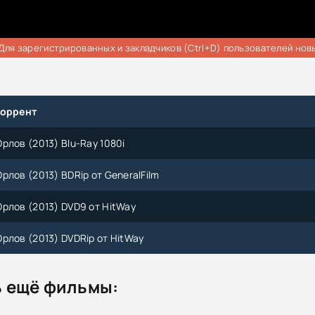
Для зарегистрированных и закладчиков (Ctrl+D) пользователей нов
торрент
рлов (2013) Blu-Ray 1080i
рлов (2013) BDRip от GeneralFilm
рлов (2013) DVD9 от HitWay
рлов (2013) DVDRip от HitWay
 ещё фильмы: