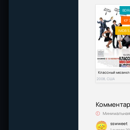
BDR
KP 7
IMDB 5
2008, США
Коммента
Минимальная 
sswweet
1 января 20