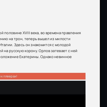
й половине XVIII века, во времена правления
ению на трон, теперь вышел из милости
Италии. Здесь он знакомится с молодой
й на русскую корону. Орлов затевает с ней
сположение Екатерины. Однако невинное
ех плеерах!