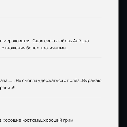
то мерзковатая. Сдал свою любовь Алёшка
х отношения более трагичными... .
а...... Не смогла удержаться от слёз..Выражаю
рения!!
ов,хорошие костюмы,,хороший грим