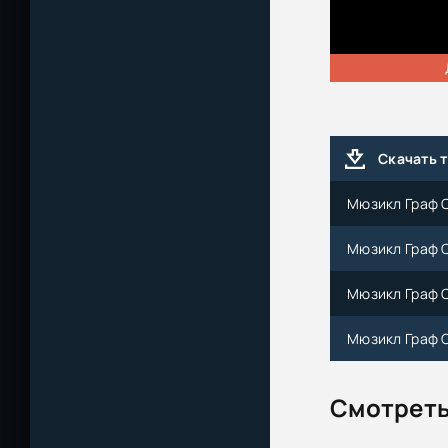
Скачать 
Мюзикл Граф О
Мюзикл Граф О
Мюзикл Граф О
Мюзикл Граф О
Смотреть