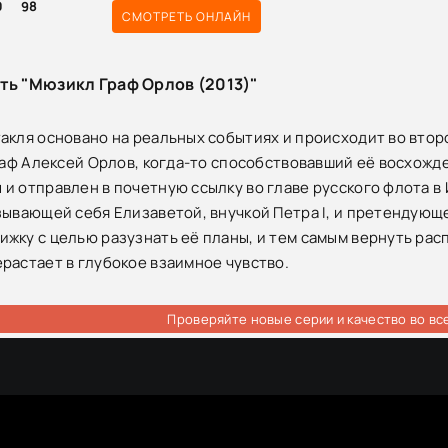
0
98
СМОТРЕТЬ ОНЛАЙН
ть "Мюзикл Граф Орлов (2013)"
акля основано на реальных событиях и происходит во второ
Граф Алексей Орлов, когда-то способствовавший её восхожд
и отправлен в почетную ссылку во главе русского флота в 
зывающей себя Елизаветой, внучкой Петра I, и претендующе
жку с целью разузнать её планы, и тем самым вернуть ра
растает в глубокое взаимное чувство.
Проверяйте новые серии и качество во вс