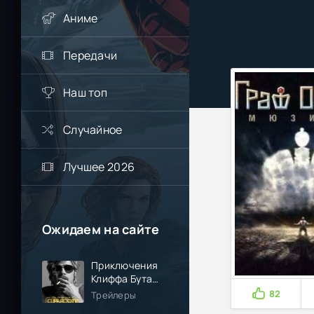
Аниме
Передачи
Наш топ
Случайное
Лучшее 2026
Ожидаем на сайте
Приключения
Клиффа Бута
(2026)
82
Трейлеры