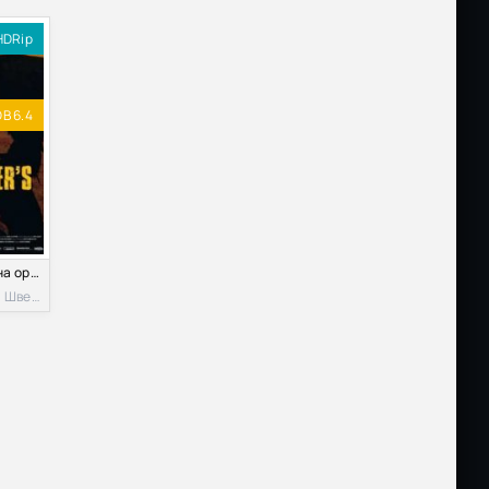
HDRip
B 6.4
Сын охотника на орлов (2009)
2009, Германия, Швеция, Дания