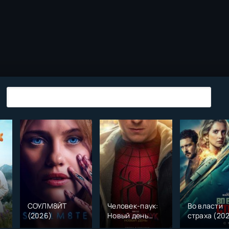
СОУЛМ8ЙТ
Человек-паук:
Во власти
(2026)
Новый день
страха (20
)
(2026)