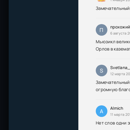
Замечательный 
прохожи
П
6 августа 2
Мьюзикл велико
Орлов в каземат
Svetlana
S
12 марта 20
Замечательный 
огромную благо
Almich
A
11 марта 20
Нет слов одни 