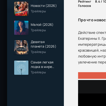
Рейтинг
8.4 / 1
Новости (2026)
Голосов
Трейлеры
Про что новос
Малой (2026)
Трейлеры
Действие спект
Екатерины II. 
Девятая
имперератрицы 
планета (2026)
красавицей, на
Трейлеры
любовную интри
увлечение пере
Самая легкая
лодка в мире
(2026)
Трейлеры