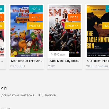
ip
HDRip
.1
KP 5.5
KP 7.8
.0
IMDB 5.1
IMDB 7.7
IMD
1-15 Серия
Классный мюзикл: Выпускной (2008)
Мои друзья Тигруля и Винни: Мюзикл волшебного леса (2009)
Жизнь как шоу (сериал 2012 – 2013)
2009, США
2012
рии
длина комментария - 100 знаков.
21 23:16