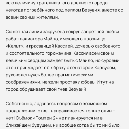
всю величину трагедии этого древнего города,
некогда погребённого под пеплом Везувия, вместе со
всеми своими жителями.
Сюжетная линия закручена вокруг запретной любви
раба-гладиатора Майло, имеющего прозвище
«Кельт», и красавицей Кассией, дочерью свободного
и состоятельного горожанина. Кассия всем своим
девичьим сердцем жаждет быть с Майло, но суровый
отец принуждает её к браку с сенатором Корвусом,
руководствуясь более прагматическими
соображениями, нежели простая любовь. И тут на
город обрушивает свой гнев Везувий!
Собственно, задаваясь вопросом о возможном
продолжении, ответ напрашивается только один –
нет! Съёмок «Помпеи 2» не планируется ни в
ближайшем будущем, ни вообще когда бы то ни было.