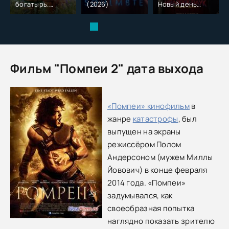
богатырь.
(2026)
Новый день
Колобок (2026)
(2026)
Фильм "Помпеи 2" дата выхода
«Помпеи» кинофильм
в
жанре
катастрофы
, был
выпущен на экраны
режиссёром Полом
Андерсоном (мужем Миллы
Йовович) в конце февраля
2014 года. «Помпеи»
задумывался, как
своеобразная попытка
наглядно показать зрителю