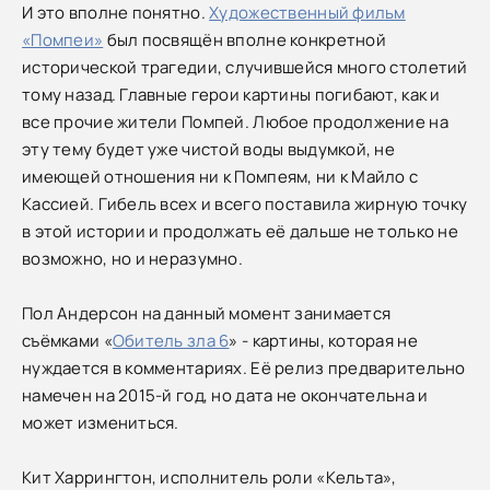
И это вполне понятно.
Художественный фильм
«Помпеи»
был посвящён вполне конкретной
исторической трагедии, случившейся много столетий
тому назад. Главные герои картины погибают, как и
все прочие жители Помпей. Любое продолжение на
эту тему будет уже чистой воды выдумкой, не
имеющей отношения ни к Помпеям, ни к Майло с
Кассией. Гибель всех и всего поставила жирную точку
в этой истории и продолжать её дальше не только не
возможно, но и неразумно.
Пол Андерсон на данный момент занимается
съёмками «
Обитель зла 6
» - картины, которая не
нуждается в комментариях. Её релиз предварительно
намечен на 2015-й год, но дата не окончательна и
может измениться.
Кит Харрингтон, исполнитель роли «Кельта»,