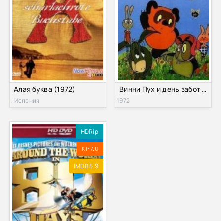
Алая буква (1972)
Винни Пух и день забот (1972)
, Испания
1972
HDRip
KP 7.0
IMDB 5.9