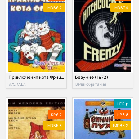
IMDB 6.2
IMDB 7.4
Приключения кота Фрица (1972)
Безумие (1972)
1975, США
, Великобритания
HDRip
KP 6.2
KP 8.8
IMDB 5.8
IMDB 8.2