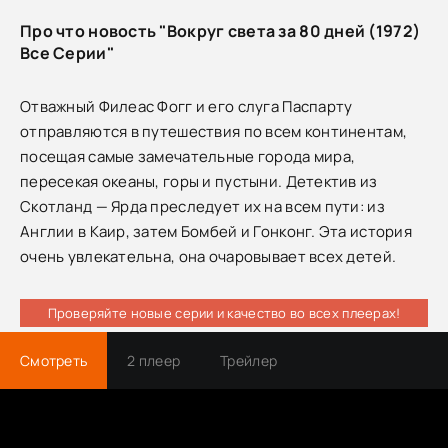
Про что новость "Вокруг света за 80 дней (1972)
Все Серии"
Отважный Филеас Фогг и его слуга Паспарту
отправляются в путешествия по всем континентам,
посещая самые замечательные города мира,
пересекая океаны, горы и пустыни. Детектив из
Скотланд — Ярда преследует их на всем пути: из
Англии в Каир, затем Бомбей и Гонконг. Эта история
очень увлекательна, она очаровывает всех детей.
Проверяйте новые серии и качество во всех плеерах!
Смотреть
2 плеер
Трейлер