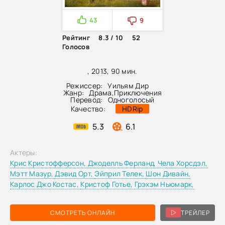
43
9
Рейтинг
8.3 / 10
52
Голосов
, 2013, 90 мин.
Режиссер:
Уильям Дир
Жанр:
Драма
,
Приключения
Перевод:
Одноголосый
Качество:
HDRip
5.3
6.1
Актеры:
Крис Кристофферсон,
Джоделль Ферланд,
Чела Хорсдэл,
Мэтт Мазур,
Дэвид Орт,
Эйприл Телек,
Шон Дивайн,
Карлос Джо Костас,
Кристоф Готье,
Грэхэм Ньюмарк,
СМОТРЕТЬ ОНЛАЙН
ТРЕЙЛЕР