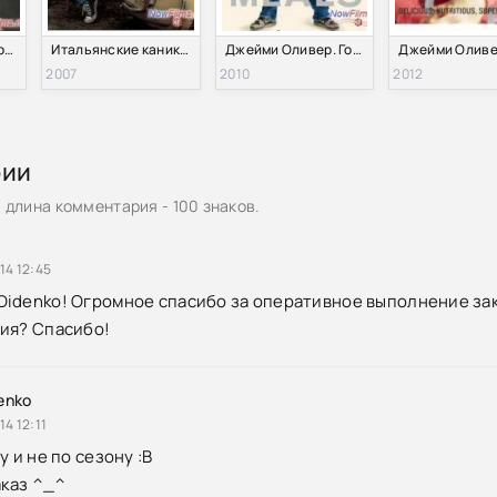
Джейми Маркс мёртв (2014)
Итальянские каникулы с Джейми Оливером (2007)
Джейми Оливер. Готовим за 30 минут (2010) 1,2 Сезон Все серии
2007
2010
2012
рии
длина комментария - 100 знаков.
14 12:45
idenko! Огромное спасибо за оперативное выполнение зак
ия? Спасибо!
enko
14 12:11
у и не по сезону :В
аказ ^_^