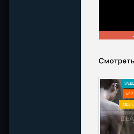
Смотреть
WEB
KP 5
IMDB 5