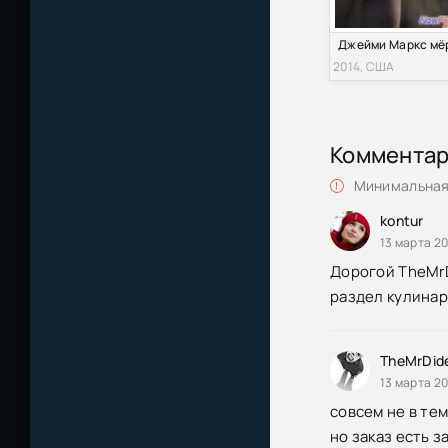
2014, США
Коммента
Минимальная 
kontur
13 марта 20
Дорогой TheMrD
раздел кулинар
TheMrDid
13 марта 20
совсем не в тем
но заказ есть з