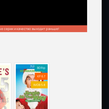
ые серии и качество выходит раньше!
BDRip
KP 6.7
IMDB 5.8