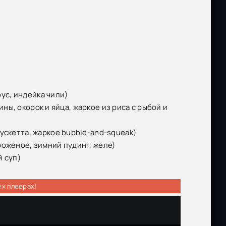
оус, индейка чили)
дины, окорок и яйца, жаркое из риса с рыбой и
ускетта, жаркое bubble-and-squeak)
роженое, зимний пудинг, желе)
й суп)
ех плеерах!