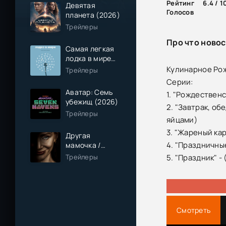
Рейтинг
6.4 / 1
Девятая
Голосов
планета (2026)
Трейлеры
Про что новос
Самая легкая
лодка в мире
(2026)
Кулинарное Ро
Трейлеры
Серии:
Аватар: Семь
1. "Рождественс
убежищ (2026)
2. "Завтрак, об
Трейлеры
яйцами)
3. "Жареный ка
Другая
4. "Праздничны
мамочка /
Чужая мама
Трейлеры
5. "Праздник" -
(2026)
Смотреть