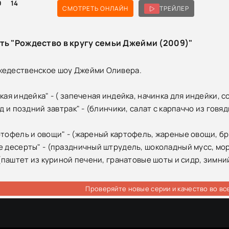
0
14
СМОТРЕТЬ ОНЛАЙН
ТРЕЙЛЕР
ть "Рождество в кругу семьи Джейми (2009)"
жедественское шоу Джейми Оливера.
кая индейка" - ( запеченая индейка, начинка для индейки, с
ед и поздний завтрак" - (блинчики, салат с карпаччо из говя
ртофель и овощи" - (жареный картофель, жареные овощи, бр
е десерты" - (праздничный штрудель, шоколадный мусс, мо
 (паштет из куриной печени, гранатовые шоты и сидр, зимни
Проверяйте новые серии и качество во вс