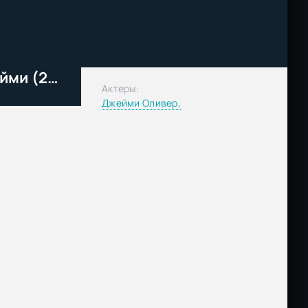
Рождество в кругу семьи Джейми (2009)
Актеры:
Джейми Оливер,