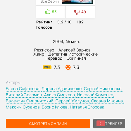
Все Серии
53
49
Рейтинг
5.2 / 10
102
Голосов
, 2003, 45 мин.
Режиссер:
Алексей Зернов
Жанр:
Детектив
,
Исторические
Перевод:
Оригинал
7.3
7.3
Актеры:
Елена Сафонова,
Лариса Удовиченко,
Сергей Никоненко,
Виталий Соломин,
Алика Смехова,
Николай Фоменко,
Валентин Смирнитский,
Сергей Жигунов,
Оксана Мысина,
Максим Суханов,
Борис Клюев,
Наталья Егорова,
СМОТРЕТЬ ОНЛАЙН
ТРЕЙЛЕР