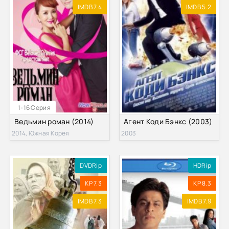
IMDB 7.4
IMDB 5.2
1-16 Серия
Ведьмин роман (2014)
Агент Коди Бэнкс (2003)
2014, Южная Корея
2003
DVDRip
HDRip
KP 7.3
KP 8.3
IMDB 7.3
IMDB 7.9