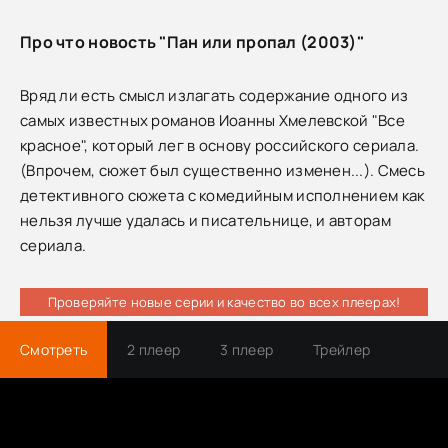
Про что новость "Пан или пропал (2003)"
Вряд ли есть смысл излагать содержание одного из
самых известных романов Иоанны Хмелевской "Все
красное", который лег в основу российского сериала.
(Впрочем, сюжет был существенно изменен...). Смесь
детективного сюжета с комедийным исполнением как
нельзя лучше удалась и писательнице, и авторам
сериала.
Проверяйте новые серии и качество во всех плеерах!
Смотреть
2 плеер
3 плеер
Трейлер