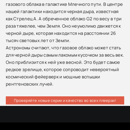
газового облака в галактике Млечного пути. В центре
нашей галактики находится черная дыра, известная
как Стрелец А. А обреченное облако G2 по весу в три
раза тяжелее, чем Земля. Оно неумолимо движется к
черной дыре, которая находится на расстоянии 26
тысяч световых лет от Земли.
Астрономы считают, что газовое облако может стать
для черной дыры самым лакомым кусочком за весь век.
Оно приблизится к ней уже весной. Это будет самое
редкое зрелище, которое сопроводит невероятный
космический фейерверк и мощные вспышки
рентгеновских лучей.
Проверяйте новые серии и качество во всех плеерах!