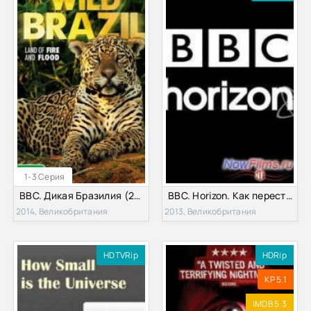
1-3 Серия
BBC. Дикая Бразилия (2014)
BBC. Horizon. Как перестать тревожиться и стать счастливым? (2013)
2014, Великобритания
2013, Великобритания
HDTVRip
HDRip
KP 5.1
IMDB 5.3