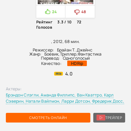
24
48
Рейтинг
3.3 / 10
72
Голосов
, 2012, 68 мин.
Режиссер:
Брайан Т. Джейнс
Жанр:
Боевик
,
Триллер
,
Фантастика
Перевод:
Одноголосый
Качество:
HDRip
4.0
Актеры:
Брэндон Слэгли,
Аманда Филлипс,
Ван Кваттро,
Карл
Сэверин,
Натали Вайлмон,
Ларри Дотсон,
Фредерик Досс,
СМОТРЕТЬ ОНЛАЙН
ТРЕЙЛЕР