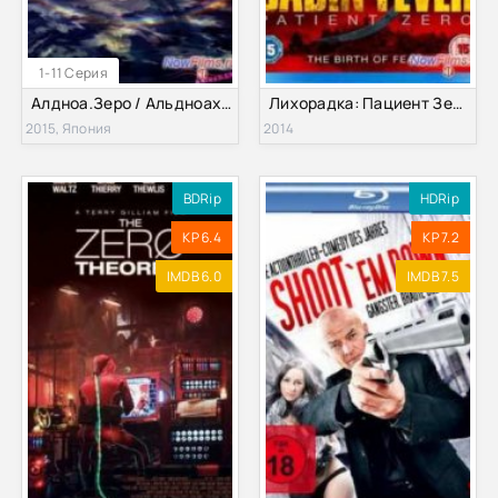
1-11 Серия
Алдноа.Зеро / Альдноах.Зеро (2 Сезон) (2015)
Лихорадка: Пациент Зеро (2014)
2015, Япония
2014
BDRip
HDRip
KP 6.4
KP 7.2
IMDB 6.0
IMDB 7.5