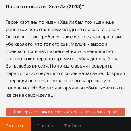
Про что новость "Хва-Йи (2013)"
Герой картины по имени Хва Йи был похищен еще
ребенком пятью членами банды во главе с Тэ Соком.
Он воспитывает ребенка, как своего сына и при этом
убеждая его, что тот его сын. Мальчик вырос и
превратился в настоящего убийцу, в невероятно
опытного киллера, которому по зубам должна была
быть любая миссия. Но пришло время проверить
парня и Тэ Сок берёт его с собой на задание. Во время
операции он кое-что узнает о своем прошлом и
теперь Хва-Йи берется за оружие чтобы выяснить кто
же он на самом деле…
Проверяйте новые серии и качество во всех плеерах!
Смотреть
2 плеер
Трейлер