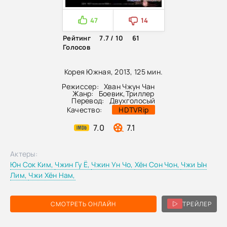
47
14
Рейтинг
7.7 / 10
61
Голосов
Корея Южная, 2013, 125 мин.
Режиссер:
Хван Чжун Чан
Жанр:
Боевик
,
Триллер
Перевод:
Двухголосый
Качество:
HDTVRip
7.0
7.1
Актеры:
Юн Сок Ким,
Чжин Гу Ё,
Чжин Ун Чо,
Хён Сон Чон,
Чжи Ын
Лим,
Чжи Хён Нам,
СМОТРЕТЬ ОНЛАЙН
ТРЕЙЛЕР