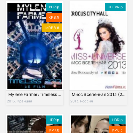
BDRip
HDTVRip
KP 8.9
IMDB 8.8
Mylene Farmer: Timeless 2013 - Le Film (2013)
Мисс Вселенная 2013 (2013)
2013, Франция
2013, Россия
HDRip
HDRip
KP 7.0
KP 6.3