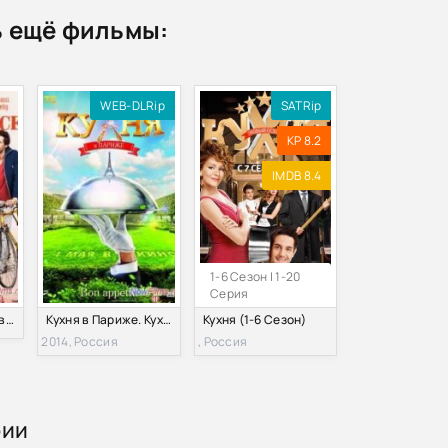
| Высокая кухня [27 книг] (2012-2020) [PDF]
 ещё фильмы:
WEB-DLRip
SATRip
KP 8.2
IMDB 8.4
1-6 Сезон | 1-20
Серия
Высокая продуктивность (2014)
Кухня в Парижe. Кухня кухни. Фильм о фильме (2014)
Кухня (1-6 Сезон)
2014, Россия
, Россия
рии