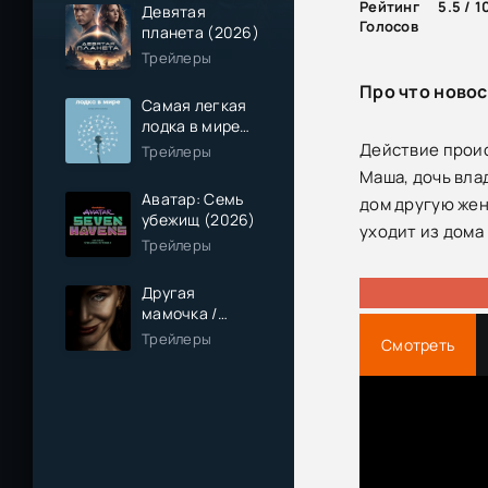
Рейтинг
5.5 / 1
Девятая
Голосов
планета (2026)
Трейлеры
Про что новос
Самая легкая
лодка в мире
(2026)
Действие проис
Трейлеры
Маша, дочь вла
Аватар: Семь
дом другую жен
убежищ (2026)
уходит из дома
Трейлеры
Другая
мамочка /
Чужая мама
Трейлеры
Смотреть
(2026)