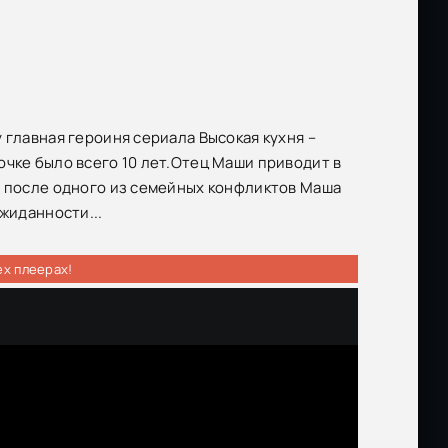
 главная героиня сериала Высокая кухня –
очке было всего 10 лет.Отец Маши приводит в
е после одного из семейных конфликтов Маша
жиданности...
ех плеерах!