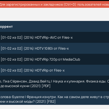
Для зарегистрированных и закладчиков (Ctrl+D) пользователей нов
торрент
[01-02 из 02] (2014) HDTVRip-AVC от Files-x
[01-02 из 02] (2014) HDTV 1080i от Files-x
[01-02 из 02] (2014) HDTVRip 720p от MediaClub
[01-02 из 02] (2014) HDTVRip от Files-x
, Пиа Сёренсен, Дэвид Вейтц | Наука и кулинария. Физика еды. 
до высокой кухни (2021) [PDF]
олова-Буалле | Франция изнутри. Как на самом деле живут в ст
хни и высокой моды? (2021) [FB2]