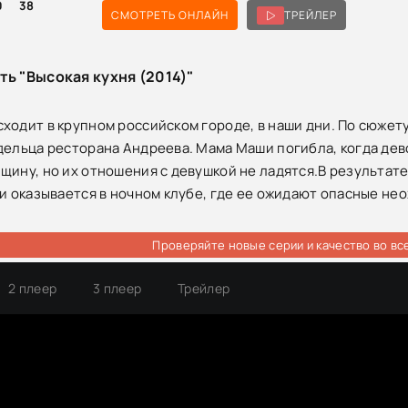
0
38
СМОТРЕТЬ ОНЛАЙН
ТРЕЙЛЕР
ть "Высокая кухня (2014)"
ходит в крупном российском городе, в наши дни. По сюжету
дельца ресторана Андреева. Мама Маши погибла, когда дев
щину, но их отношения с девушкой не ладятся.В результат
 и оказывается в ночном клубе, где ее ожидают опасные нео
Проверяйте новые серии и качество во вс
2 плеер
3 плеер
Трейлер