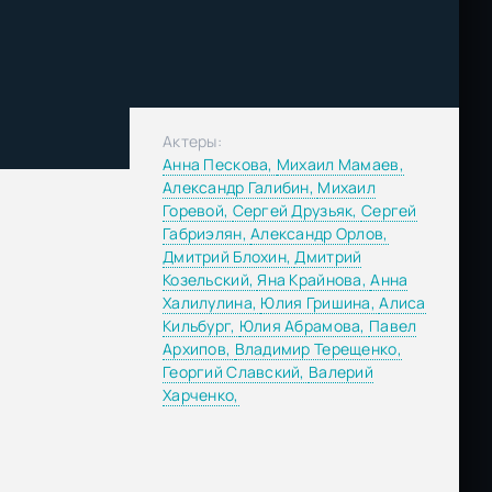
Актеры:
Анна Пескова,
Михаил Мамаев,
Александр Галибин,
Михаил
Горевой,
Сергей Друзьяк,
Сергей
Габриэлян,
Александр Орлов,
Дмитрий Блохин,
Дмитрий
Козельский,
Яна Крайнова,
Анна
Халилулина,
Юлия Гришина,
Алиса
Кильбург,
Юлия Абрамова,
Павел
Архипов,
Владимир Терещенко,
Георгий Славский,
Валерий
Харченко,