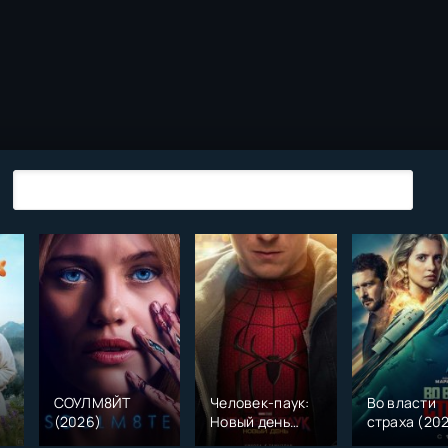
СОУЛМ8ЙТ
Человек-паук:
Во власти
(2026)
Новый день
страха (20
)
(2026)