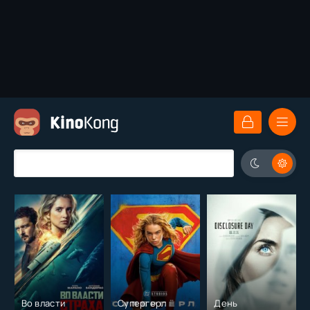
Во власти
Супергерл
День