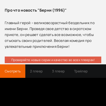
Про что новость "Берни (1996)"
Главный герой – великовозрастный бездельник по
имени Берни. Проведя свое детство в сиротском
приюте, он решает сделать все возможное, чтобы
отыскать своих родителей. Веселая комедия про
увлекательные приключения Берни!
Проверяйте новые серии и качество во всех плеерах!
Смотреть
2 плеер
3 плеер
Трейлер