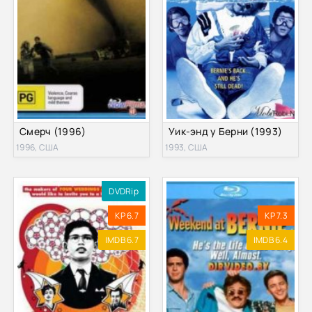
Смерч (1996)
Уик-энд у Берни (1993)
1996, США
1993, США
DVDRip
KP 6.7
KP 7.3
IMDB 6.7
IMDB 6.4