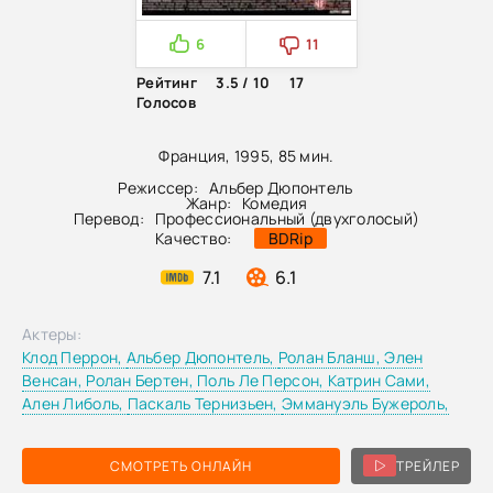
6
11
Рейтинг
3.5 / 10
17
Голосов
Франция, 1995, 85 мин.
Режиссер:
Альбер Дюпонтель
Жанр:
Комедия
Перевод:
Профессиональный (двухголосый)
Качество:
BDRip
7.1
6.1
Актеры:
Клод Перрон,
Альбер Дюпонтель,
Ролан Бланш,
Элен
Венсан,
Ролан Бертен,
Поль Ле Персон,
Катрин Сами,
Ален Либоль,
Паскаль Тернизьен,
Эммануэль Бужероль,
СМОТРЕТЬ ОНЛАЙН
ТРЕЙЛЕР