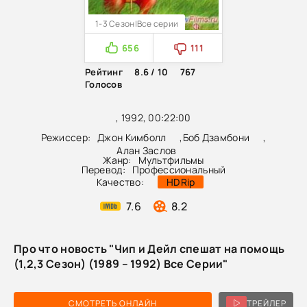
1-3 Сезон|Все серии
656
111
Рейтинг
8.6 / 10
767
Голосов
, 1992, 00:22:00
Режиссер:
Джон Кимболл
,
Боб Дзамбони
,
Алан Заслов
Жанр:
Мультфильмы
Перевод:
Профессиональный
Качество:
HDRip
7.6
8.2
Про что новость "Чип и Дейл спешат на помощь
(1,2,3 Сезон) (1989 – 1992) Все Серии"
СМОТРЕТЬ ОНЛАЙН
ТРЕЙЛЕР