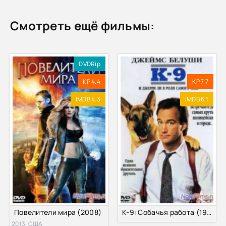
Смотреть ещё фильмы:
DVDRip
KP 4.4
KP 7.7
IMDB 4.3
IMDB 6.1
Повелители мира (2008)
К-9: Собачья работа (1989)
2013, США