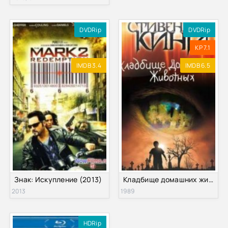
DVDRip
DVDRip
KP 7.1
IMDB 3.4
IMDB 6.5
Знак: Искупление (2013)
Кладбище домашних животных (1989)
2013
1989
HDRip