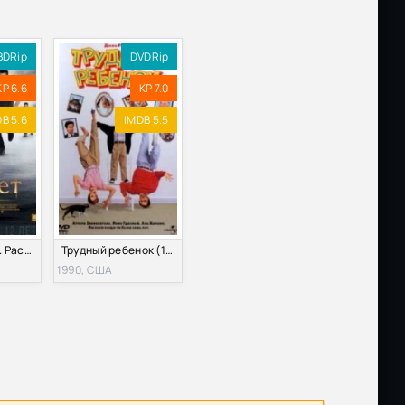
BDRip
DVDRip
KP 6.6
KP 7.0
B 5.6
IMDB 5.5
Сумерки. Сага. Рассвет: Часть 2 (2012)
Трудный ребенок (1990)
1990, США