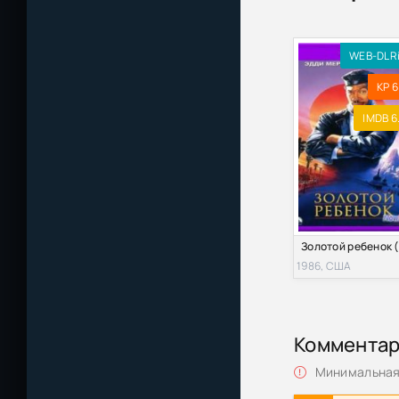
WEB-DLR
KP 6
IMDB 6
1986, США
Коммента
Минимальная 