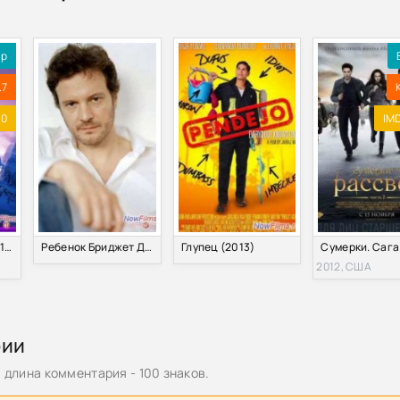
ip
.7
.0
IMD
Золотой ребенок (1986)
Ребенок Бриджет Джонс (2014)
Глупец (2013)
2012, США
рии
длина комментария - 100 знаков.