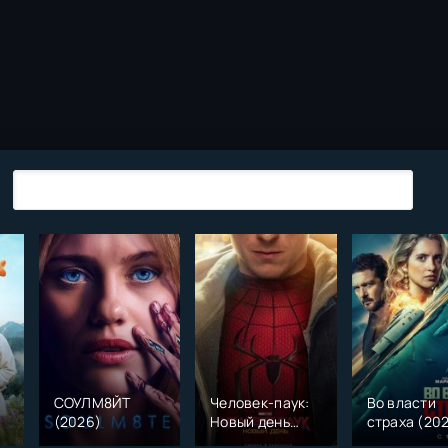
СОУЛМ8ЙТ
Человек-паук:
Во власти
(2026)
Новый день
страха (20
)
(2026)