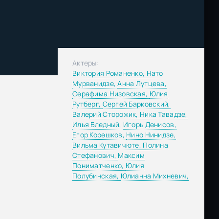
Актеры:
Виктория Романенко,
Нато
Мурванидзе,
Анна Лутцева,
Серафима Низовская,
Юлия
Рутберг,
Сергей Барковский,
Валерий Сторожик,
Ника Тавадзе,
Илья Бледный,
Игорь Денисов,
Егор Корешков,
Нино Нинидзе,
Вильма Кутавичюте,
Полина
Стефанович,
Максим
Пониматченко,
Юлия
Полубинская,
Юлианна Михневич,