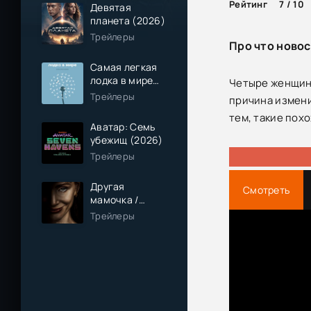
Рейтинг
7 / 10
Девятая
планета (2026)
Трейлеры
Про что новос
Самая легкая
лодка в мире
Четыре женщины
(2026)
Трейлеры
причина измени
тем, такие по
Аватар: Семь
убежищ (2026)
Трейлеры
Другая
Смотреть
мамочка /
Чужая мама
Трейлеры
(2026)