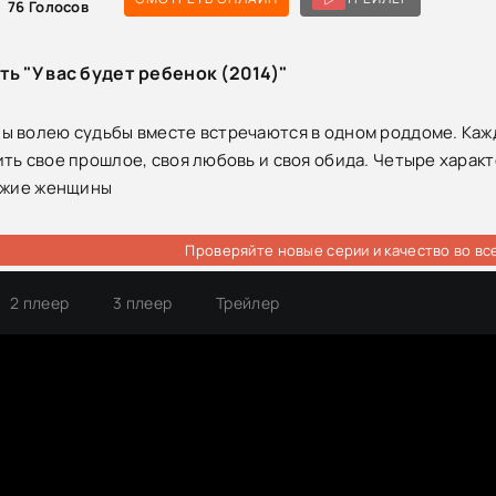
76
Голосов
ть "У вас будет ребенок (2014)"
 волею судьбы вместе встречаются в одном роддоме. Кажда
ть свое прошлое, своя любовь и своя обида. Четыре характе
хожие женщины
Проверяйте новые серии и качество во вс
2 плеер
3 плеер
Трейлер