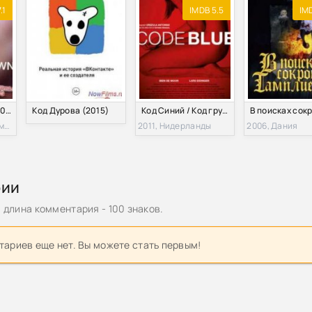
.1
IMDB 5.5
IMD
Код неизвестен (2000)
Код Дурова (2015)
Код Синий / Код грусти (2011)
2000, Франция, Германия, Румыния
2011, Нидерланды
2006, Дания
рии
длина комментария - 100 знаков.
ариев еще нет. Вы можете стать первым!