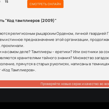
0
15
СМОТРЕТЬ ОНЛАЙН
ть "Код тамплиеров (2009)"
ются религиозным рыцарским Орденом, личной гвардией Гос
 чем истинное предназначение этой организации, продолжа
 проклинали.
и на самом деле? Тамплиеры – еретики? Или охотники за со
 являются хранителями тайного знания? Множество загадок
коление, прячутся в старых рукописях, написаны в темницах
 «Код Тамплиеров».
Проверяйте новые серии и качество во вс