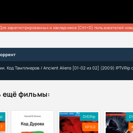
Для зарегистрированных и закладчиков (Ctrl+D) пользователей нов
торрент
и. Код Тамплиеров / Ancient Aliens [01-02 из 02] (2009) IPTVRip 
 ещё фильмы:
ip
DVDRip
D
.7
KP 6.0