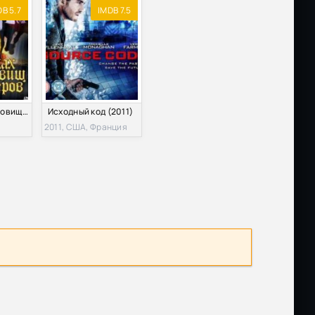
B 5.7
IMDB 7.5
В поисках сокровищ Тамплиеров (2006)
Исходный код (2011)
2011, США, Франция