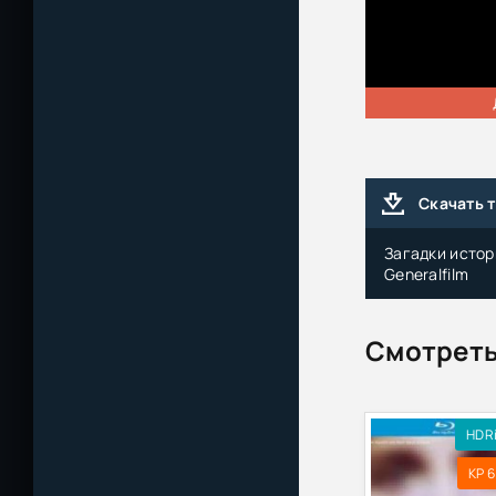
Скачать 
Загадки истори
Generalfilm
Смотреть
HDR
KP 6