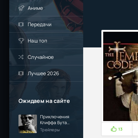
Аниме
Передачи
Наш топ
Случайное
Лучшее 2026
Ожидаем на сайте
Приключения
Клиффа Бута
(2026)
13
Трейлеры