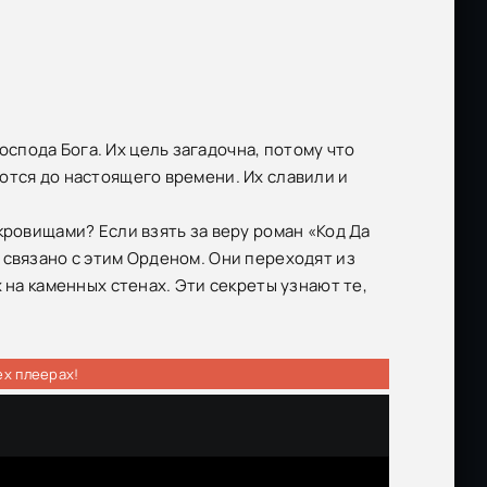
пода Бога. Их цель загадочна, потому что
ются до настоящего времени. Их славили и
кровищами? Если взять за веру роман «Код Да
 связано с этим Орденом. Они переходят из
 на каменных стенах. Эти секреты узнают те,
ех плеерах!