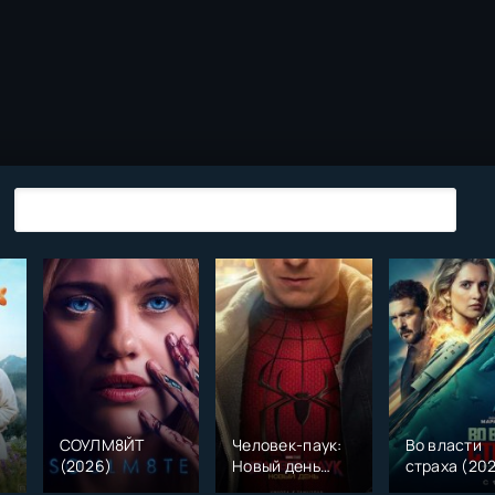
СОУЛМ8ЙТ
Человек-паук:
Во власти
(2026)
Новый день
страха (20
)
(2026)