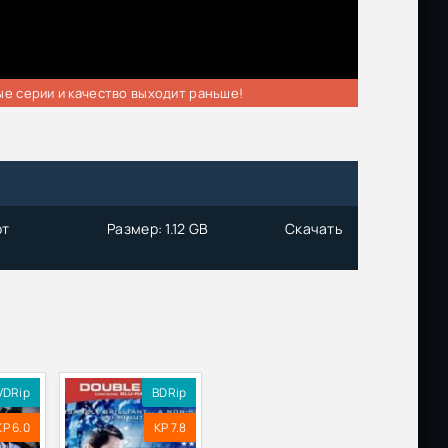
ые серии и качество выходит раньше!
от
Размер: 1.12 GB
Скачать
VDRip
BDRip
KP 6.0
KP 7.8