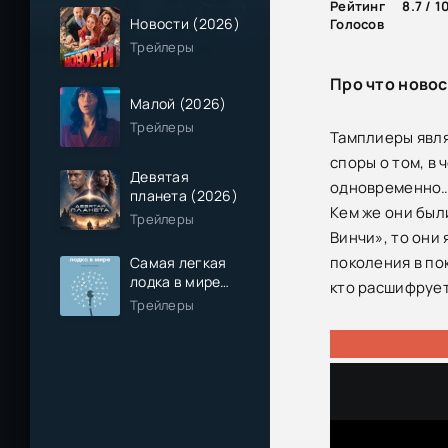
Рейтинг
8.7 / 1
Новости (2026)
Голосов
Трейлеры
Про что новос
Малой (2026)
Трейлеры
Тамплиеры явля
споры о том, в
Девятая
одновременно…
планета (2026)
Кем же они был
Трейлеры
Винчи», то они
поколения в по
Самая легкая
лодка в мире
кто расшифрует
(2026)
Трейлеры