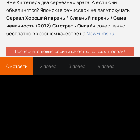
Чже Хи теперь два серьёзных врага. А если они
объединятся? Японские режиссеры не дадут скучать
Сериал Хороший парень / Славный парень / Сама
невинность (2012) Cмотреть Онлайн
совершенно
бесплатно в хорошем качестве на
NowFilms.ru
Проверяйте новые серии и качество во всех плеерах!
Смотреть
2 плеер
3 плеер
4 плеер
Трейлер