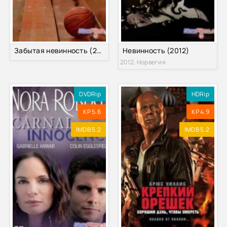
Забытая невинность (2014)
Невинность (2012)
2012, Норвегия
DVDRip
HDRip
KP 5.6
KP 4.9
IMDB 5.2
IMDB 5.2