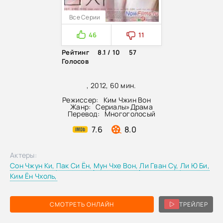
Все Серии
46
11
Рейтинг
8.1 / 10
57
Голосов
, 2012, 60 мин.
Режиссер:
Ким Чжин Вон
Жанр:
Сериалы
»
Драма
Перевод:
Многоголосый
7.6
8.0
Актеры:
Сон Чжун Ки,
Пак Си Ён,
Мун Чхе Вон,
Ли Гван Су,
Ли Ю Би,
Ким Ён Чхоль,
СМОТРЕТЬ ОНЛАЙН
ТРЕЙЛЕР