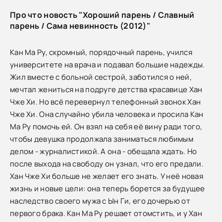
Про что новость "Хороший парень / Славный
парень / Сама невинность (2012)"
Кан Ма Ру, скромный, порядочный парень, учился
университете на врача и подавал большие надежды.
Жил вместе с больной сестрой, заботился о ней,
мечтал жениться на подруге детства красавице Хан
Чже Хи. Но всё перевернул телефонный звонок Хан
Чже Хи. Она случайно убила человека и просила Кан
Ма Ру помочь ей. Он взял на себя её вину ради того,
чтобы девушка продолжала заниматься любимым
делом - журналистикой. А она - обещала ждать. Но
после выхода на свободу он узнал, что его предали.
Хан Чже Хи больше не желает его знать. У неё новая
жизнь и новые цели: она теперь борется за будущее
наследство своего мужа с Ын Ги, его дочерью от
первого брака. Кан Ма Ру решает отомстить, и у Хан