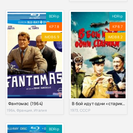
BDRip
HDRip
KP 7.8
KP 8.7
IMDB 6.9
IMDB 8.2
Фантомас (1964)
В бой идут одни «старики» (1973)
1964, Франция, Италия
1973, СССР
BDRip