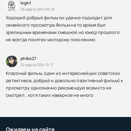
login1
23 марта 2014 03:18
Хороший добрый фильм он удачно подходит для
семейного просмотра.Фильм на то время был
зрелищным временами смешной,но юмор прошлого
не всегда понятен молодому поколению.
philka27
22 марта 2014 13:17
Классный фильм, один из интереснейших советских
детективов, добрый и довольно пазитивный фильм) к
просмотру однозначно рекомендую всем кто не
смотрел , хотя таких наверное не много
Ожидаем на сайте