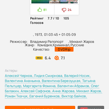
81
24
Рейтинг
7.7 / 10
105
Голосов
, 1973, 01:03:45 + 01:05:09
Режиссер:
Владимир Рапопорт
,
Михаил Жаров
Жанр:
Комедия
,
Криминал
,
Русские
Качество:
DVDRip
6.4
7.1
Актеры:
Алексей Чернов,
Лидия Смирнова,
Валерий Носик,
Валентина Ананьина,
Валентина Березуцкая,
Татьяна
Пельтцер,
Маргарита Фомина,
Валентин Абрамов,
Олег
Балакин,
Алексей Сафонов,
Анна Жарова,
Михаил Жаров,
Роман Ткачук,
Евгений Буренков,
Виктор Байков,