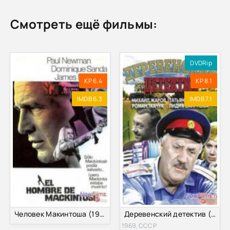
Смотреть ещё фильмы:
DVDRip
KP 6.4
KP 8.1
IMDB 6.3
IMDB 7.1
Человек Макинтоша (1973)
Деревенский детектив (1969)
1969, СССР