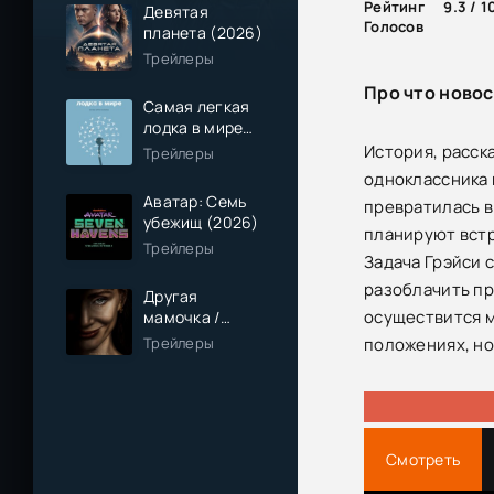
Рейтинг
9.3 / 1
Девятая
Голосов
планета (2026)
Трейлеры
Про что ново
Самая легкая
лодка в мире
(2026)
История, расск
Трейлеры
одноклассника 
Аватар: Семь
превратилась в
убежищ (2026)
планируют встр
Трейлеры
Задача Грэйси с
разоблачить пр
Другая
осуществится м
мамочка /
Чужая мама
Трейлеры
положениях, но
(2026)
Смотреть