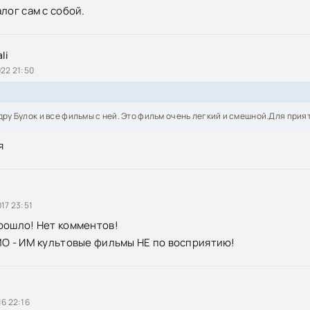
лог сам с собой.
ьность / Miss Congeniality (2000) BDRip [AV1/2160p] [4K, SDR, 10
 Upscale AI]
li
ьность / Miss Congeniality (2000) BDRip [H.265/1080p] [10-bit]
22 21:50
ьность 2: Прекрасна и опасна / Miss Congeniality 2: Armed and
5) DVDRip
ру Булок и все фильмы с ней. Это фильм очень легкий и смешной.Для при
я
ьность 2: Прекрасна и опасна / Miss Congeniality 2: Armed and
5) HDRip
ьность 2: Прекрасна и опасна / Miss Congeniality 2: Armed &
) BDRip [H.264/720p-LQ] [Hi10P]
17 23:51
рошло! Нет комментов!
ьность / Miss Congeniality (2000) HDRip [H.264]
МО - ИМ культовые фильмы НЕ по восприятию!
6 22:16