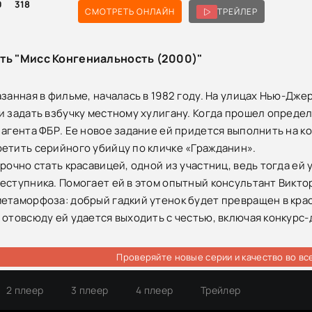
0
318
СМОТРЕТЬ ОНЛАЙН
ТРЕЙЛЕР
сть "Мисс Конгениальность (2000)"
азанная в фильме, началась в 1982 году. На улицах Нью-Дже
и задать взбучку местному хулигану. Когда прошел опреде
 агента ФБР. Ее новое задание ей придется выполнить на к
етить серийного убийцу по кличке «Гражданин».
рочно стать красавицей, одной из участниц, ведь тогда ей 
еступника. Помогает ей в этом опытный консультант Виктор
етаморфоза: добрый гадкий утенок будет превращен в крас
 отовсюду ей удается выходить с честью, включая конкурс
Проверяйте новые серии и качество во вс
2 плеер
3 плеер
4 плеер
Трейлер