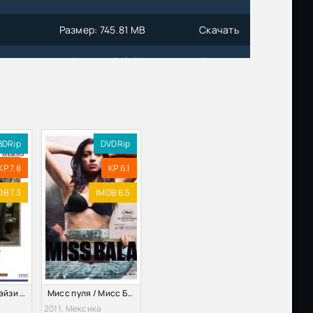
Размер: 745.81 MB
Скачать
Размер: 2.18 GB
Скачать
Размер: 24.90 GB
Скачать
BDRip
DVDRip
 A
Размер: 25.26 GB
Скачать
KP 7.8
KP 6.1
Размер: 2.70 GB
Скачать
DB 7.3
IMDB 6.5
Размер: 3.39 GB
Скачать
Размер: 9.70 GB
Скачать
Шофер мисс Дэйзи (1989)
Мисс пуля / Мисс Бала (2011)
Размер: 2.37 GB
Скачать
2011, Мексика