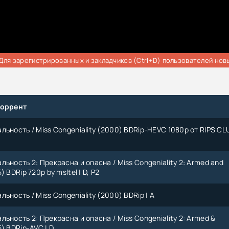
Для зарегистрированных и закладчиков (Ctrl+D) пользователей нов
торрент
льность / Miss Congeniality (2000) BDRip-HEVC 1080p от RIPS CLU
ьность 2: Прекрасна и опасна / Miss Congeniality 2: Armed and
 BDRip 720p by msltel | D, P2
ьность / Miss Congeniality (2000) BDRip | A
ьность 2: Прекрасна и опасна / Miss Congeniality 2: Armed &
) BDRip-AVC | D