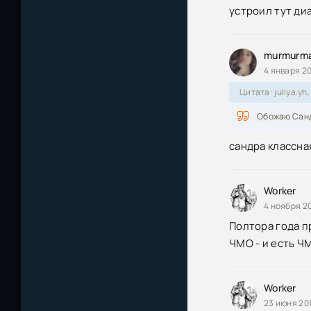
устроил тут диа
Мисс Конгениал
bit] [handmade
murmurma
Мисс Конгениал
4 января 20
Цитата: juliya.yh.
Мисс Конгениал
Fabulous (200
Обожаю Санд
сандра классна
Мисс Конгениал
Fabulous (200
Мисс Конгениал
Worker
Fabulous (2005
4 ноября 20
Полтора года п
Мисс Конгениал
ЧМО - и есть Ч
Worker
23 июня 201