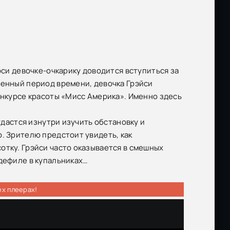
рси девочке-очкарику доводится вступиться за
ленный период времени, девочка Грэйси
онкурсе красоты «Мисс Америка». Именно здесь
удастся изнутри изучить обстановку и
. Зрителю предстоит увидеть, как
отку. Грэйси часто оказывается в смешных
-дефиле в купальниках…
ех плеерах!