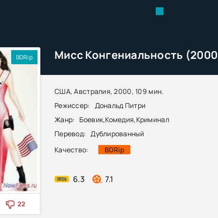
Мисс Конгениальность (2000
BDRip
США, Австралия, 2000, 109 мин.
Режиссер:
Дональд Питри
Жанр:
Боевик
,
Комедия
,
Криминал
Перевод:
Дублированный
Качество:
BDRip
6.3
7.1
22