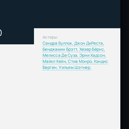
)
Актеры:
Сандра Буллок,
Джон ДиРеста,
Бенджамин Брэтт,
Хезер Бёрнс,
Мелисса Де Суза,
Эрни Хадсон,
Майкл Кейн,
Стив Монро,
Кэндис
Берген,
Уильям Шэтнер,