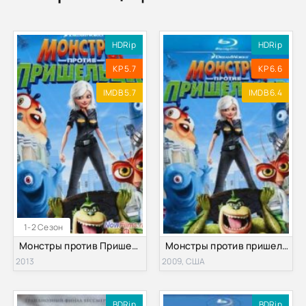
HDRip
HDRip
KP 5.7
KP 6.6
IMDB 5.7
IMDB 6.4
1-2 Сезон
Монстры против Пришельцев (2013) 1,2 Сезон
Монстры против пришельцев (2009)
2013
2009, США
BDRip
BDRip