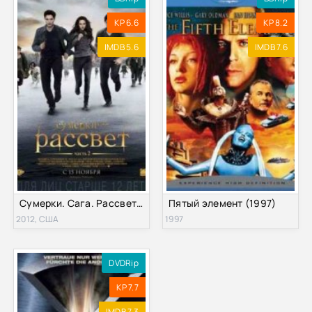
KP 6.6
KP 8.2
IMDB 5.6
IMDB 7.6
Сумерки. Сага. Рассвет: Часть 2 (2012)
Пятый элемент (1997)
2012, США
1997
DVDRip
KP 7.7
IMDB 7.3