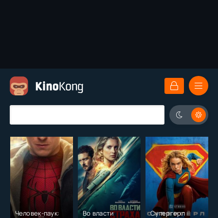
Человек-паук:
Во власти
Супергерл