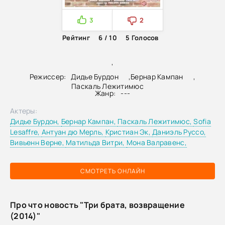
3
2
Рейтинг
6 / 10
5
Голосов
,
Режиссер:
Дидье Бурдон
,
Бернар Кампан
,
Паскаль Лежитимюс
Жанр:
---
Актеры:
Дидье Бурдон,
Бернар Кампан,
Паскаль Лежитимюс,
Sofia
Lesaffre,
Антуан дю Мерль,
Кристиан Эк,
Даниэль Руссо,
Вивьенн Верне,
Матильда Витри,
Мона Валравенс,
СМОТРЕТЬ ОНЛАЙН
Про что новость "Три брата, возвращение
(2014)"