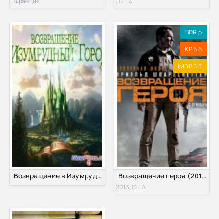
, Франция
, США
BDRip
KP 6.6
IMDB 6.3
Возвращение в Изумрудный город (2015)
Возвращение героя (2013)
2013, США