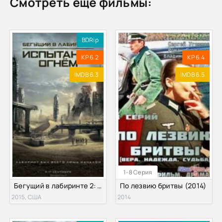
Смотреть ещё фильмы:
BDRip
KP 6.2
KP 6.4
IMDB 6.3
IMDB 6.5
1-8 Серия
Бегущий в лабиринте 2: Испытание огнём (2015)
По лезвию бритвы (2014)
2015, США
2014