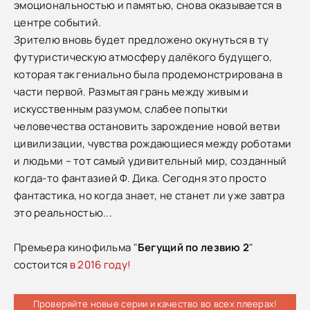
эмоциональностью и памятью, снова оказывается в
центре событий.
Зрителю вновь будет предложено окунуться в ту
футуристическую атмосферу далёкого будущего,
которая так гениально была продемонстрирована в
части первой. Размытая грань между живым и
искусственным разумом, слабее попытки
человечества остановить зарождение новой ветви
цивилизации, чувства рождающиеся между роботами
и людьми – тот самый удивительный мир, созданный
когда-то фантазией Ф. Дика. Сегодня это просто
фантастика, но когда знает, не станет ли уже завтра
это реальностью...
Премьера кинофильма "
Бегущий по лезвию 2
"
состоится
в 2016 году!
Проверяйте новые серии и качество во всех плеерах!