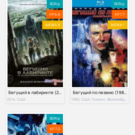
BDRip
BDRip
KP 6.8
KP 7.7
IMDB 6.8
IMDB 8.1
Бегущий в лабиринте (2014)
Бегущий по лезвию (1982)
2014, США
1982, США, Гонконг, Великобритания
BDRip
KP 7.0