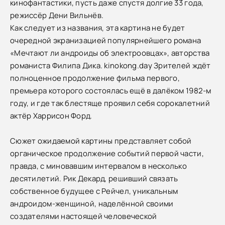
кинофантастики, пусть даже спустя долгие 33 года,
режиссёр Дени Вильнёв.
Как следует из названия, эта картина не будет
очередной экранизацией популярнейшего романа
«Мечтают ли андроиды об электроовцах», авторства
романиста Филипа Дика. kinokong.day Зрителей ждёт
полноценное продолжение фильма первого,
премьера которого состоялась ещё в далёком 1982-м
году, и где так блестяще проявил себя сорокалетний
актёр Харрисон Форд.
Сюжет ожидаемой картины представляет собой
органическое продолжение событий первой части,
правда, с миновавшим интервалом в несколько
десятилетий. Рик Декард, решивший связать
собственное будущее с Рейчел, уникальным
андроидом-женщиной, наделённой своими
создателями настоящей человеческой