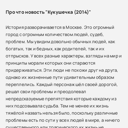
Про что новость "Кукушечка (2014)"
История разворачивается в Москве. Это огромный
город с огромным количеством людей, судеб,
проблем. Мы увидим довольно обычных людей, как
богатых, так и бедных, как родителей, так и их
отпрысков. У всех разные характеры, взгляды на мир и
принципы морали которых они стараются
придерживаться. Эти люди не похожи друг на друга,
однако их жизненные пути удивительным образом
переплелись. Каждый персонаж шёл своей дорогой,
решал свои проблемы и преодолевал
непредсказуемые препятствия которые каждому из
них подсовывала судьба. Тем не менее их жизнь
тяжёлой назвать нельзя было, поскольку различные
проблемы есть по сути у всех людей в мире, а ничего
существенного или трагического их жизнь не