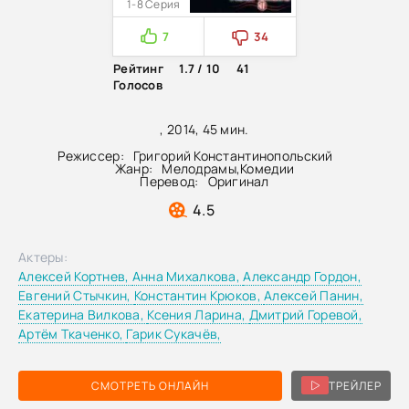
1-8 Серия
7
34
Рейтинг
1.7 / 10
41
Голосов
, 2014, 45 мин.
Режиссер:
Григорий Константинопольский
Жанр:
Мелодрамы
,
Комедии
Перевод:
Оригинал
4.5
Актеры:
Алексей Кортнев,
Анна Михалкова,
Александр Гордон,
Евгений Стычкин,
Константин Крюков,
Алексей Панин,
Екатерина Вилкова,
Ксения Ларина,
Дмитрий Горевой,
Артём Ткаченко,
Гарик Сукачёв,
СМОТРЕТЬ ОНЛАЙН
ТРЕЙЛЕР