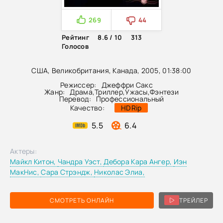
269
44
Рейтинг
8.6 / 10
313
Голосов
США, Великобритания, Канада, 2005, 01:38:00
Режиссер:
Джеффри Сакс
Жанр:
Драма
,
Триллер
,
Ужасы
,
Фэнтези
Перевод:
Профессиональный
Качество:
HDRip
5.5
6.4
Актеры:
Майкл Китон,
Чандра Уэст,
Дебора Кара Ангер,
Иэн
МакНис,
Сара Стрэндж,
Николас Элиа,
СМОТРЕТЬ ОНЛАЙН
ТРЕЙЛЕР