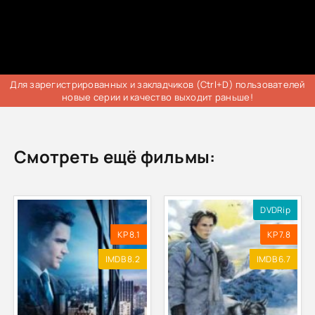
Для зарегистрированных и закладчиков (Ctrl+D) пользователей
новые серии и качество выходит раньше!
Смотреть ещё фильмы:
DVDRip
KP 8.1
KP 7.8
IMDB 8.2
IMDB 6.7