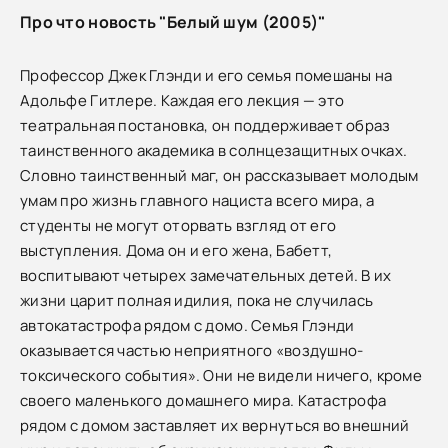
Про что новость "Белый шум (2005)"
Профессор Джек Глэнди и его семья помешаны на
Адольфе Гитлере. Каждая его лекция — это
театральная постановка, он поддерживает образ
таинственного академика в солнцезащитных очках.
Словно таинственный маг, он рассказывает молодым
умам про жизнь главного нациста всего мира, а
студенты не могут оторвать взгляд от его
выступления. Дома он и его жена, Бабетт,
воспитывают четырех замечательных детей. В их
жизни царит полная идилия, пока не случилась
автокатастрофа рядом с домо. Семья Глэнди
оказывается частью неприятного «воздушно-
токсического события». Они не видели ничего, кроме
своего маленького домашнего мира. Катастрофа
рядом с домом заставляет их вернуться во внешний