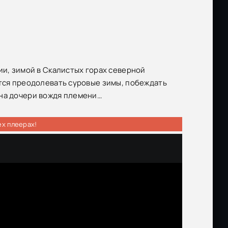
ии, зимой в Скалистых горах северной
ится преодолевать суровые зимы, побеждать
 на дочери вождя племени…
ех плеерах!