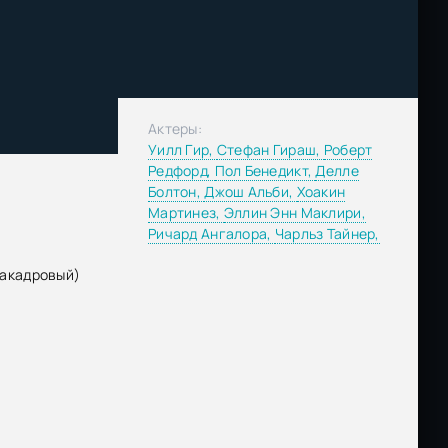
Актеры:
Уилл Гир,
Стефан Гираш,
Роберт
Редфорд,
Пол Бенедикт,
Делле
Болтон,
Джош Альби,
Хоакин
Мартинез,
Эллин Энн Маклири,
Ричард Ангалора,
Чарльз Тайнер,
закадровый)