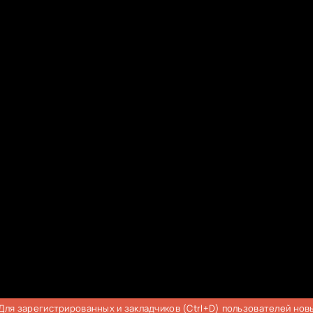
Для зарегистрированных и закладчиков (Ctrl+D) пользователей нов