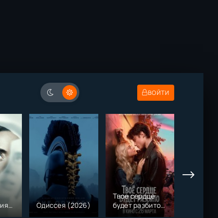
ВОЙТИ
Твое сердце
ния
Одиссея (2026)
будет разбито
Моана (
(2026)