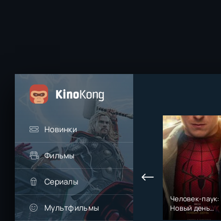
Новинки
Фильмы
Сериалы
Последний
СОУЛМ8ЙТ
Человек-паук:
Мультфильмы
богатырь.
(2026)
Новый день
Колобок (2026)
(2026)