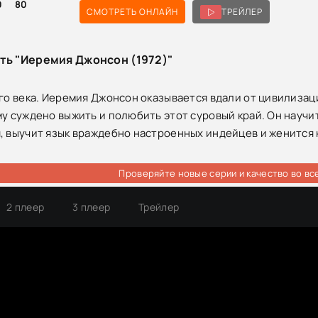
0
80
СМОТРЕТЬ ОНЛАЙН
ТРЕЙЛЕР
ть "Иеремия Джонсон (1972)"
-гo века. Иеремия Джонсон оказывается вдали от цивилизац
му суждено выжить и полюбить этот суровый край. Он науч
, выучит язык враждебно настроенных индейцев и женится
Проверяйте новые серии и качество во вс
2 плеер
3 плеер
Трейлер