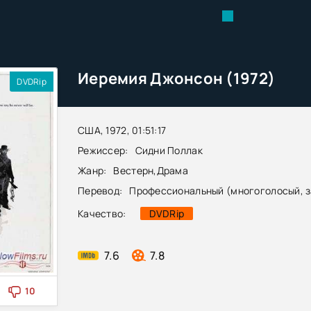
Иеремия Джонсон (1972)
DVDRip
США, 1972, 01:51:17
Режиссер:
Сидни Поллак
Жанр:
Вестерн
,
Драма
Перевод:
Профессиональный (многоголосый, 
Качество:
DVDRip
7.6
7.8
10