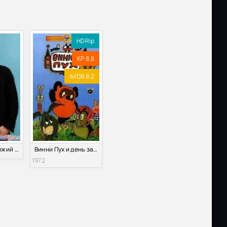
HDRip
KP 8.8
IMDB 8.2
Чёрный пёс, рыжий пёс (2013)
Винни Пух и день забот (1972)
1972