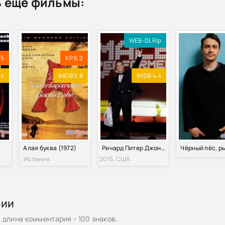
 ещё фильмы:
WEB-DLRip
.5
KP 6.2
.4
IMDB 5.8
IMDB 4.4
Алая буква (1972)
Ричард Питер Джонсон (2015)
, Испания
2015, США
рии
длина комментария - 100 знаков.