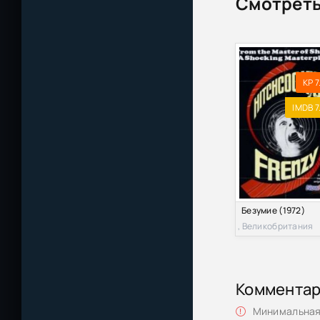
Смотреть
KP 7
IMDB 7
Безумие (1972)
, Великобритания
Коммента
Минимальная 