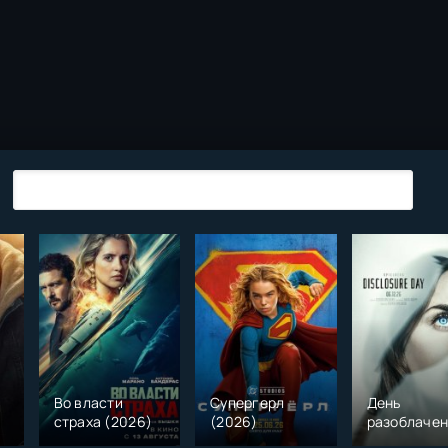
Во власти
Супергерл
День
страха (2026)
(2026)
разоблаче
(2026)