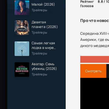
Рейтинг
8.8 / 1
Малой (2026)
Голосов
Трейлеры
Про что новос
Девятая
планета (2026)
Трейлеры
Середина XVIII
Америки, где е
Самая легкая
дикого медведя
лодка в мире
(2026)
Трейлеры
Аватар: Семь
убежищ (2026)
Смотреть
Трейлеры