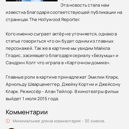
Эта новость стала нам
известна благодаря соответствующей публикации на
страницах The Hollywood Reporter.
Кого именно сыграет актёр не уточняется, однако в
статье говориться что он будет одним из главных
персонажей. Так же в картине мы увидим Майкла
Глэдис, засиявшего благодаря сериалу «Безумцы» и
Сандрин Холт что играла в «Карточном домике».
Главные роли в картине принадлежат Эмилии Кларк,
Арнольду Шварценеггер, Джейку Кортни и Джейсону
Кларк. Режиссёр - Алан Тейлор. В кинотеатры фильм
выйдет 1 июля 2015 года.
Комментарии
Минимальная длина комментария - 30 знаков.