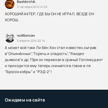
Bashkirchik
17 октября 2014 14:50
ХОРОШИЙ АКТЕР, ГДЕ БЫ ОН НЕ ИГРАЛ, ВЕЗДЕ ОН
ХОРОШ.
чойболсан
3 апреля 2014 20:14
А может всё таки Ли Бён Хон стал известен,сыграв
в"Опьянённых","Горечь и сладость","Я видел
дьявола"и др.?Зря он переехал в сраный Голливуд,вот
и приходится ему теперь сниматся в говне а-ля
"Бросок кобры" и "РЭД-2"!
Ожидаем на сайте