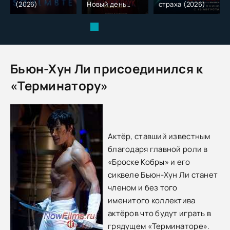
(2026)
Новый день
страха (2026)
(2026)
Бьюн-Хун Ли присоединился к
«Терминатору»
Актёр, ставший известным
благодаря главной роли в
«Броске Кобры» и его
сиквеле Бьюн-Хун Ли станет
членом и без того
именитого коллектива
актёров что будут играть в
грядущем «Терминаторе».